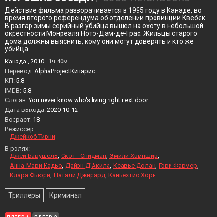
Действие фильма разворачивается в 1995 году в Канаде, во
время второго референдума об отделении провинции Квебек.
В разгар зимы серийный убийца вышел на охоту в небольшой
окрестности Монреаля Нотр-Дам-де-Грас. Жильцы старого
дома должны выяснить, кому они могут доверять и кто же
убийца.
Канада , 2010 ,
1ч 40м
Перевод:
AlphaProjectКипарис
KП:
5.8
IMDB:
5.8
Слоган:
You never know who's living right next door.
Дата выхода:
2020-10-12
Возраст:
18
Режиссер:
Джейкоб Тирни
В ролях:
Джей Барушель
Скотт Спидман
Эмили Хэмпшир
Анна-Мари Кадьо
Дайэн Д’Акила
Ксавье Долан
Гэри Фармер
Клара Фьюри
Натали Джирард
Каньехтио Хорн
Триллеры
Криминал