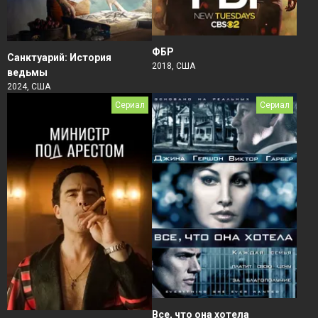
ФБР
Санктуарий: История
2018, США
ведьмы
2024, США
Сериал
Сериал
Все, что она хотела