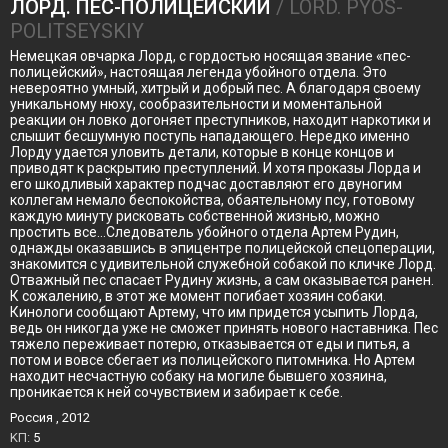
ЛОРД. ПЁС-ПОЛИЦЕЙСКИЙ
/ LORD. PYOS-
POLITSEYSKIY
Немецкая овчарка Лорд, с гордостью носящая звание «пес-
полицейский», настоящая легенда убойного отдела. Это
невероятно умный, хитрый и добрый пес. А благодаря своему
уникальному нюху, сообразительности и моментальной
реакции он ловко догоняет преступников, находит наркотики и
слышит бесшумную поступь нападающего. Нередко именно
Лорду удается уловить детали, которые в конце концов и
приводят к раскрытию преступлений. И хотя проказы Лорда и
его шкодливый характер подчас доставляют его двуногим
коллегам немало беспокойства, обаятельному псу, готовому
каждую минуту рисковать собственной жизнью, можно
простить все…Следователь убойного отдела Артем Рудин,
однажды оказавшись в эпицентре полицейской спецоперации,
знакомится с удивительной служебной собакой по кличке Лорд.
Отважный пес спасает Рудину жизнь, а сам оказывается ранен.
К сожалению, в этот же момент погибает хозяин собаки.
Кинологи сообщают Артему, что им придется усыпить Лорда,
ведь он никогда уже не сможет принять нового наставника. Пес
тяжело переживает потерю, отказывается от еды и питья, а
потом и вовсе сбегает из полицейского питомника. Но Артем
находит несчастную собаку на могиле бывшего хозяина,
проникается к ней сочувствием и забирает к себе.
Россия , 2012
KП:
5