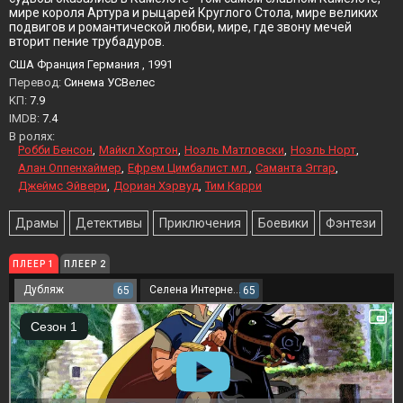
мире короля Артура и рыцарей Круглого Стола, мире великих
подвигов и романтической любви, мире, где звону мечей
вторит пение трубадуров.
США Франция Германия , 1991
Перевод:
Синема УСВелес
KП:
7.9
IMDB:
7.4
В ролях:
Робби Бенсон
Майкл Хортон
Ноэль Матловски
Ноэль Норт
Алан Оппенхаймер
Ефрем Цимбалист мл.
Саманта Эггар
Джеймс Эйвери
Дориан Хэрвуд
Тим Карри
Драмы
Детективы
Приключения
Боевики
Фэнтези
ПЛЕЕР 1
ПЛЕЕР 2
Дубляж
Селена Интернейшнл
65
65