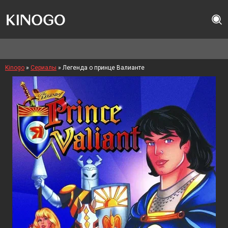
Kinogo
»
Сериалы
» Легенда о принце Валианте