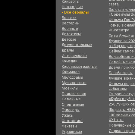
Концерты
света
Новогодние
Золотая колл
сериалы
«Союзмультф
Боевики
Фильмы Гая Р
Вестерны
Топ-10 в онла
Военные
кинотеатре
Детективы
Хиты Амедиат
Детские
Лучшее за 202
Документальные
выбор редакц
Драмы
Сейчас самое
Исторические
Волшебные и
Комедии
Семейные ко
Короткометражные
Время приклю
Криминал
Блокбастеры
Мелодрамы
Лучшие экран
Музыкальные
Фильмы по ре
Мюзиклы
событиям
Приключения
Озвучено сту
«Кубик в кубе»
Семейные
250 лучших с
Спортивные
Шедевры HBO
Триллеры
100 великих с
Ужасы
XXI века
Фантастика
Популярные 
Фэнтези
Сериалы про 
Украинcкие