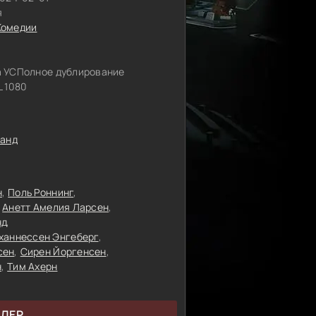
я
Комедии
 УСПолное дублирование
 1080
ланд
н
Поль Роннинг
Анетт Амелия Ларсен
нд
ханнессен Энгеберг
сен
Сирен Йоргенсен
н
Тим Ахерн
ЙЛЕР