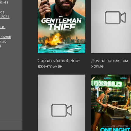
ci-Fi
мов
 2021
ти-
ильмов
ению
й
Сорвать банк 3: Вор-
Дом на проклятом
джентльмен
холме