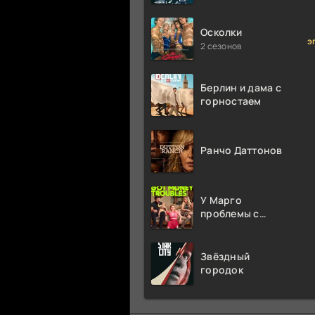
миллион раз
Осколки
э
2 сезонов
Берлин и дама с
горностаем
Ранчо Даттонов
У Марго
проблемы с
деньгами
Звёздный
городок