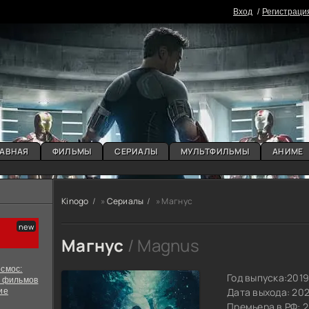
Вxoд
Регистраци
АВНАЯ
ФИЛЬМЫ
СЕРИАЛЫ
МУЛЬТФИЛЬМЫ
АНИМЕ
Kinogo
»
Сериалы
» Магнус
Магнус
/ Magnus
смос:
Год выпуска:
201
х фильмов
Дата выхода: 20
ие
Премьера в РФ: 