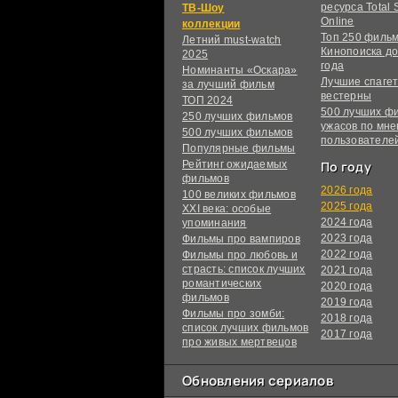
ресурса Total S
ТВ-Шоу
Online
коллекции
Топ 250 филь
Летний must-watch
Кинопоиска до
2025
года
Номинанты «Оскара»
Лучшие спагет
за лучший фильм
вестерны
ТОП 2024
500 лучших ф
250 лучших фильмов
ужасов по мн
500 лучших фильмов
пользователе
Популярные фильмы
Рейтинг ожидаемых
По году
фильмов
2026 года
100 великих фильмов
2025 года
XXI века: особые
2024 года
упоминания
2023 года
Фильмы про вампиров
2022 года
Фильмы про любовь и
страсть: список лучших
2021 года
романтических
2020 года
фильмов
2019 года
Фильмы про зомби:
2018 года
список лучших фильмов
2017 года
про живых мертвецов
Обновления сериалов