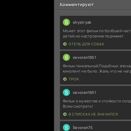
Комментируют
S
shystryak
Может этот фильм по болбшей част
детей,но настроение поднимет
ОТЕЛЬ ДЛЯ СОБАК
S
sevoran1951
Фильм гениальный.Подобных эпоха
кинолент не было. Жаль,что не на
ТРОЯ
S
sevoran1951
Фильм о мужестве и стойкости солд
Всем смотреть!
В СПИСКАХ НЕ ЗНАЧИЛСЯ
S
Sevoran75