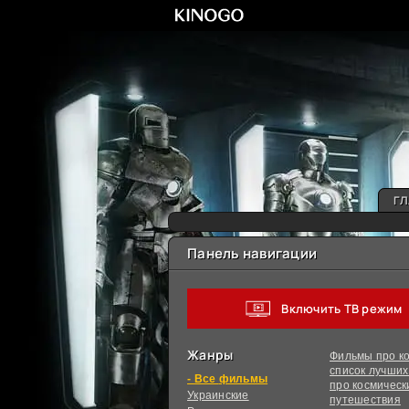
ГЛ
Панель навигации
Включить ТВ режим
Жанры
Фильмы про ко
список лучши
фильмы
про космическ
Украинcкие
путешествия