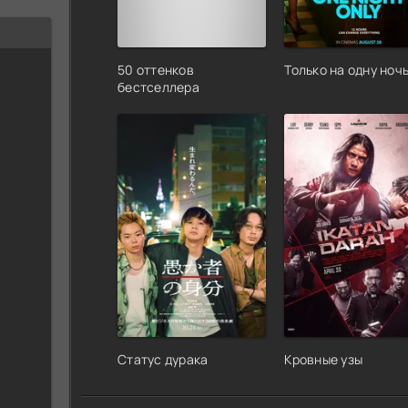
50 оттенков
Только на одну ноч
бестселлера
Статус дурака
Кровные узы