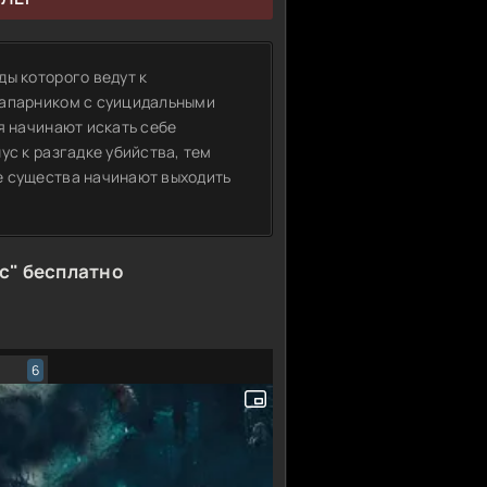
ды которого ведут к
напарником с суицидальными
я начинают искать себе
ус к разгадке убийства, тем
е существа начинают выходить
с" бесплатно
6