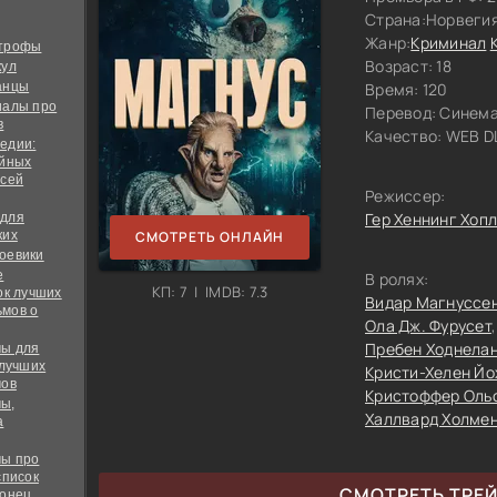
Страна:
Норвеги
Жанр:
Криминал
строфы
Возраст: 18
кул
анцы
Время: 120
иалы про
Перевод:
Синема
в
Качество:
WEB DL
едии:
ийных
всей
Режиссер:
Гер Хеннинг Хоп
 для
ких
СМОТРЕТЬ ОНЛАЙН
оевики
е
В ролях:
КП: 7 | IMDB: 7.3
ок лучших
Видар Магнуссе
мов о
Ола Дж. Фурусет
Пребен Ходнела
ы для
 лучших
Кристи-Хелен Йо
мов
Кристоффер Оль
ы,
Халлвард Холме
а
ы про
список
СМОТРЕТЬ ТРЕ
конец