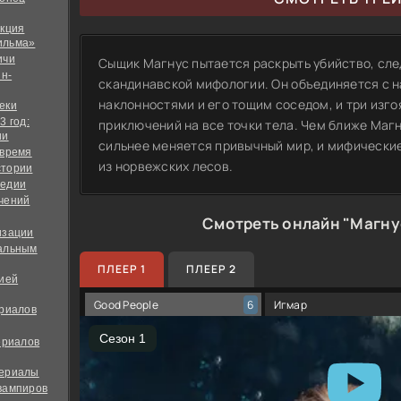
екция
ильма»
ичи
Сыщик Магнус пытается раскрыть убийство, сле
йн-
скандинавской мифологии. Он объединяется с 
наклонностями и его тощим соседом, и три изго
еки
3 год:
приключений на все точки тела. Чем ближе Магн
ии
сильнее меняется привычный мир, и мифически
 время
из норвежских лесов.
стории
медии
чений
Смотреть онлайн "Магну
изации
альным
ПЛЕЕР 1
ПЛЕЕР 2
дией
Good People
Игмар
6
ериалов
ериалов
сериалы
вампиров