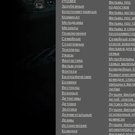
Русские
Фильмы про
Зарубежные
подростков
Короткометражные
Фильмы-ката
Криминал
Фильмы про а
Мелодрамы
Фильмы про т
Мюзиклы
Фильмы и сер
Приключения
программисто
Семейные
Семейные ком
список комед
Спортивные
фильмов для 
Триллеры
семьи
Ужасы
Мультфильмы
Фантастика
самых малень
Фильм-нуар
Комедийные б
Фэнтези
Романтически
Биографические
комедии: спис
Боевики
смешных филь
Вестерны
любви
Военные
Лучшие фильм
Детективы
детей: список
Детские
детских филь
Эротика
Лучшие фильм
основанные н
Документальные
комиксах
Драмы
Лучшие фильм
Исторические
апокалипсис: 
Комедии
фильмов про 