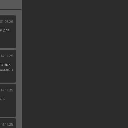
31.07.26
и для
14.11.25
льных
граждён
14.11.25
ат.
11.11.25