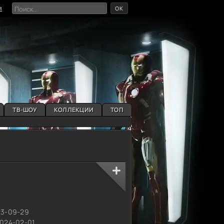
OK
я
ТВ-ШОУ
КОЛЛЕКЦИИ
ТОП
9
23-09-29
2024-02-01