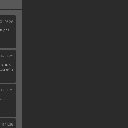
31.07.26
и для
14.11.25
льных
граждён
14.11.25
ат.
11.11.25