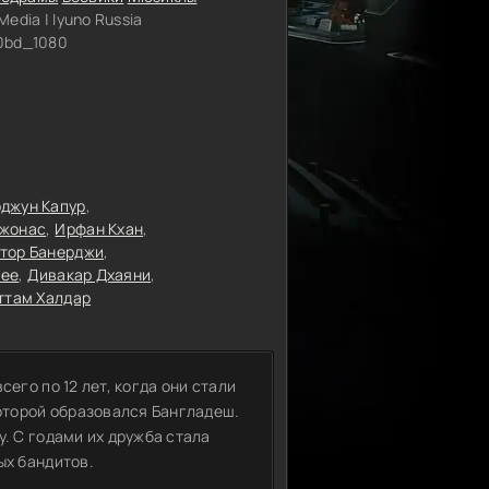
Media | Iyuno Russia
0bd_1080
джун Капур
Джонас
Ирфан Кхан
тор Банерджи
jee
Дивакар Дхаяни
ттам Халдар
сего по 12 лет, когда они стали
которой образовался Бангладеш.
у. С годами их дружба стала
ых бандитов.