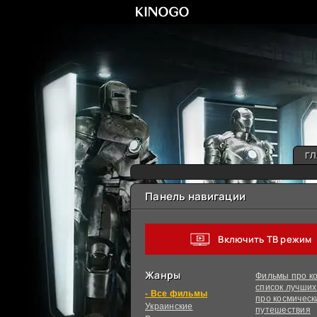
ГЛ
Панель навигации
Включить ТВ режим
Жанры
Фильмы про ко
список лучши
фильмы
про космическ
Украинcкие
путешествия