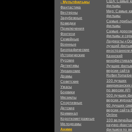
США: Самые к
Мультфильмы
фильмы
Фантастика
Мир: Самые к
Вестерны
фильмы
Зарубежные
Самые прибы
Комедии
фильмы
Приключения
Самые дороги
Фэнтези
фильмы и сер
Семейные
Лауреаты «Ос
Военные
лучший фильм
Биографические
иностранном 
Исторические
Каннский
Русские
кинофестивал
Детективы
Лучшие фильм
версии сайта
Украинские
RottenTomatoe
Драмы
100 лучших
Советские
американских
Ужасы
по версии AFI
Боевики
500 лучших ф
Мюзиклы
версии журнал
Спортивные
60 лучших сик
Детские
версии сайта 
Криминал
Online
Короткометражные
100 величайш
Мелодрамы
научно-фанта
Аниме
фильмов по в