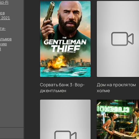
ci-Fi
мов
 2021
ти-
ильмов
ению
й
Сорвать банк 3: Вор-
Дом на проклятом
джентльмен
холме