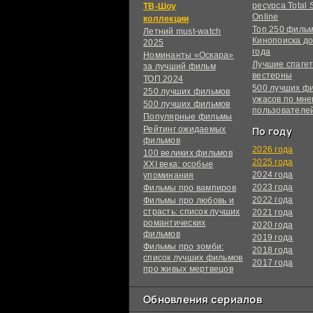
ресурса Total S
ТВ-Шоу
Online
коллекции
Топ 250 филь
Летний must-watch
Кинопоиска до
2025
года
Номинанты «Оскара»
Лучшие спагет
за лучший фильм
вестерны
ТОП 2024
500 лучших ф
250 лучших фильмов
ужасов по мн
500 лучших фильмов
пользователе
Популярные фильмы
Рейтинг ожидаемых
По году
фильмов
2026 года
100 великих фильмов
2025 года
XXI века: особые
2024 года
упоминания
2023 года
Фильмы про вампиров
2022 года
Фильмы про любовь и
страсть: список лучших
2021 года
романтических
2020 года
фильмов
2019 года
Фильмы про зомби:
2018 года
список лучших фильмов
2017 года
про живых мертвецов
Обновления сериалов