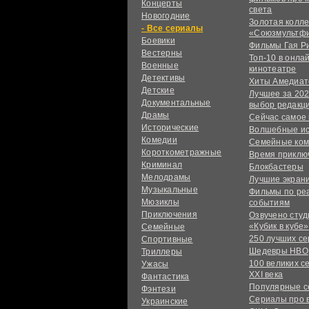
Концерты
света
Новогодние
Золотая колл
сериалы
«Союзмультф
Боевики
Фильмы Гая Р
Вестерны
Топ-10 в онла
Военные
кинотеатре
Детективы
Хиты Амедиат
Детские
Лучшее за 202
Документальные
выбор редакц
Драмы
Сейчас самое
Исторические
Волшебные и
Комедии
Семейные ко
Короткометражные
Время приклю
Криминал
Блокбастеры
Мелодрамы
Лучшие экран
Музыкальные
Фильмы по ре
Мюзиклы
событиям
Приключения
Озвучено сту
«Кубик в кубе»
Семейные
250 лучших с
Спортивные
Шедевры HBO
Триллеры
100 великих с
Ужасы
XXI века
Фантастика
Популярные 
Фэнтези
Сериалы про 
Украинcкие