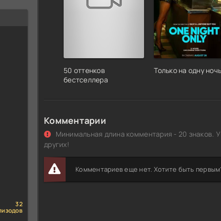
50 оттенков
Только на одну ноч
бестселлера
Комментарии
Минимальная длина комментария - 20 знаков. У
других!
Комментариев еще нет. Хотите быть первым
32
пизодов