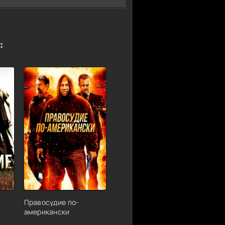
:
Правосудие по-
американски