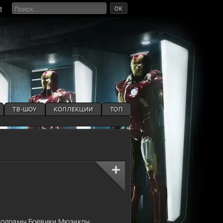
OK
я
ТВ-ШОУ
КОЛЛЕКЦИИ
ТОП
одрамы
Боевики
Мюзиклы