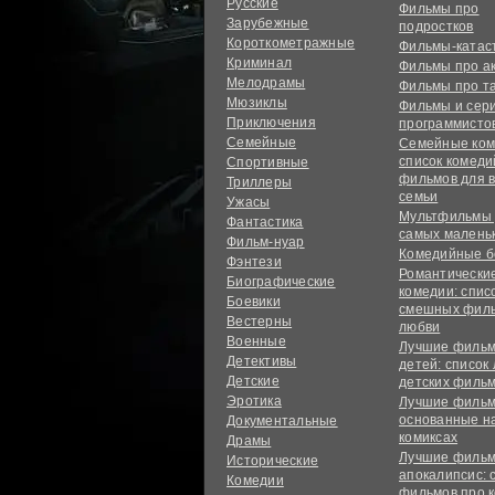
Русские
Фильмы про
Зарубежные
подростков
Короткометражные
Фильмы-ката
Криминал
Фильмы про а
Мелодрамы
Фильмы про т
Мюзиклы
Фильмы и сер
Приключения
программисто
Семейные
Семейные ком
список комед
Спортивные
фильмов для 
Триллеры
семьи
Ужасы
Мультфильмы
Фантастика
самых малень
Фильм-нуар
Комедийные б
Фэнтези
Романтически
Биографические
комедии: спис
Боевики
смешных филь
Вестерны
любви
Военные
Лучшие фильм
Детективы
детей: список
Детские
детских филь
Эротика
Лучшие фильм
основанные н
Документальные
комиксах
Драмы
Лучшие фильм
Исторические
апокалипсис: 
Комедии
фильмов про 