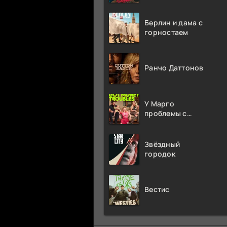
Берлин и дама с
горностаем
Ранчо Даттонов
У Марго
проблемы с
деньгами
Звёздный
городок
Вестис