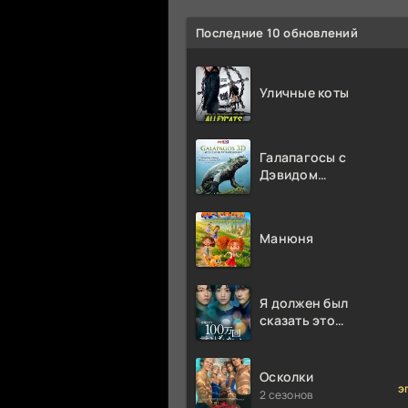
Последние 10 обновлений
Уличные коты
Галапагосы с
Дэвидом
Аттенборо
Манюня
Я должен был
сказать это
миллион раз
Осколки
э
2 сезонов