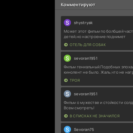
Комментируют
S
shystryak
Может этот фильм по болбшей част
детей,но настроение поднимет
ОТЕЛЬ ДЛЯ СОБАК
S
sevoran1951
Фильм гениальный.Подобных эпоха
кинолент не было. Жаль,что не на
ТРОЯ
S
sevoran1951
Фильм о мужестве и стойкости солд
Всем смотреть!
В СПИСКАХ НЕ ЗНАЧИЛСЯ
S
Sevoran75