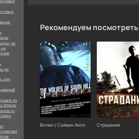
ассовые
ассовые
льные
Рекомендуем посмотреть
е
иалы
кара» за
 на
языке
ь
ы по
s.com
 комедий
ильмов по
а Empire
велов по
Empire
Волки с Сэйвин-Хилл
Страдание
их
стических
ерсии