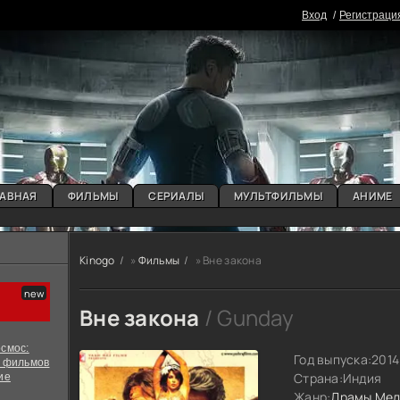
Вxoд
Регистраци
АВНАЯ
ФИЛЬМЫ
СЕРИАЛЫ
МУЛЬТФИЛЬМЫ
АНИМЕ
Kinogo
»
Фильмы
» Вне закона
Вне закона
/ Gunday
смос:
Год выпуска:
2014
х фильмов
Страна:
Индия
ие
Жанр:
Драмы
Мел