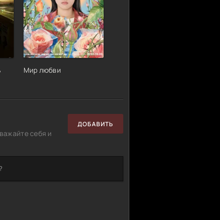
ь
Мир любви
ДОБАВИТЬ
важайте себя и
?