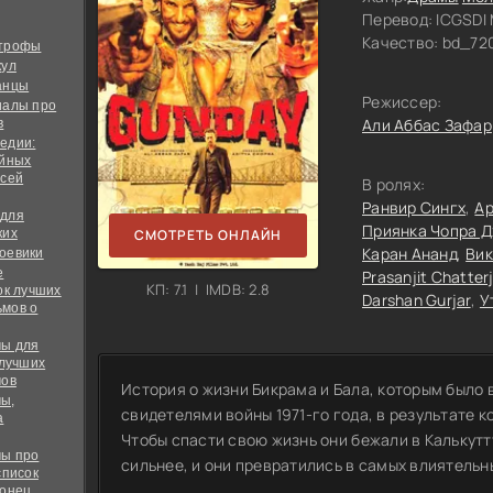
Перевод:
ICGSDI 
Качество:
bd_72
строфы
кул
анцы
Режиссер:
иалы про
Али Аббас Зафар
в
едии:
ийных
всей
В ролях:
Ранвир Сингх
Ар
 для
Приянка Чопра 
ких
СМОТРЕТЬ ОНЛАЙН
Каран Ананд
Вик
оевики
е
Prasanjit Chatter
КП: 7.1 | IMDB: 2.8
ок лучших
Darshan Gurjar
У
мов о
ы для
 лучших
мов
История о жизни Бикрама и Бала, которым было в
ы,
свидетелями войны 1971-го года, в результате 
а
Чтобы спасти свою жизнь они бежали в Калькутт
ы про
сильнее, и они превратились в самых влиятельн
список
конец