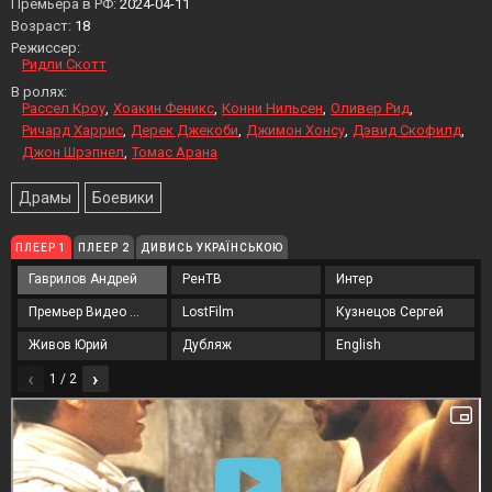
Премьера в РФ:
2024-04-11
Возраст:
18
Режиссер:
Ридли Скотт
В ролях:
Рассел Кроу
Хоакин Феникс
Конни Нильсен
Оливер Рид
Ричард Харрис
Дерек Джекоби
Джимон Хонсу
Дэвид Скофилд
Джон Шрэпнел
Томас Арана
Драмы
Боевики
ПЛЕЕР 1
ПЛЕЕР 2
ДИВИСЬ УКРАЇНСЬКОЮ
Гаврилов Андрей
РенТВ
Интер
Премьер Видео Фильм
LostFilm
Кузнецов Сергей
Живов Юрий
Дубляж
English
‹
›
1 / 2