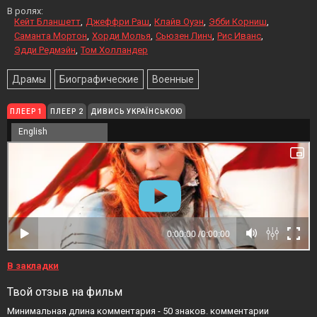
В ролях:
Кейт Бланшетт
Джеффри Раш
Клайв Оуэн
Эбби Корниш
Саманта Мортон
Хорди Молья
Сьюзен Линч
Рис Иванс
Эдди Редмэйн
Том Холландер
Драмы
Биографические
Военные
ПЛЕЕР 1
ПЛЕЕР 2
ДИВИСЬ УКРАЇНСЬКОЮ
English
В закладки
Твой отзыв на фильм
Минимальная длина комментария - 50 знаков. комментарии