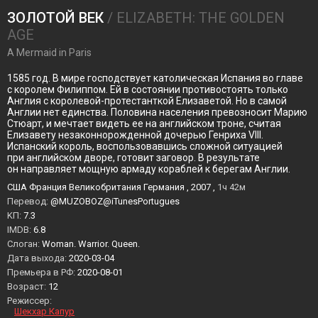
ЗОЛОТОЙ ВЕК
/ ELIZABETH: THE GOLDEN
AGE
A Mermaid in Paris
1585 год. В мире господствует католическая Испания во главе
с королем Филиппом. Ей в состоянии противостоять только
Англия с королевой-протестанткой Елизаветой. Но в самой
Англии нет единства. Половина населения превозносит Марию
Стюарт, и мечтает видеть ее на английском троне, считая
Елизавету незаконнорожденной дочерью Генриха VIII.
Испанский король, воспользовавшись сложной ситуацией
при английском дворе, готовит заговор. В результате
он направляет мощную армаду кораблей к берегам Англии.
США Франция Великобритания Германия , 2007 ,
1ч 42м
Перевод:
@MUZOBOZ@iTunesPortugues
KП:
7.3
IMDB:
6.8
Слоган:
Woman. Warrior. Queen.
Дата выхода:
2020-03-04
Премьера в РФ:
2020-08-01
Возраст:
12
Режиссер:
Шекхар Капур