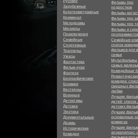
Русские
Фильмы про
Зарубежные
подростков
Короткометражные
Фильмы-ката
Криминал
Фильмы про а
Мелодрамы
Фильмы про т
Мюзиклы
Фильмы и сер
Приключения
программисто
Семейные
Семейные ком
список комед
Спортивные
фильмов для 
Триллеры
семьи
Ужасы
Мультфильмы
Фантастика
самых малень
Фильм-нуар
Комедийные б
Фэнтези
Романтически
Биографические
комедии: спис
Боевики
смешных филь
Вестерны
любви
Военные
Лучшие фильм
Детективы
детей: список
Детские
детских филь
Эротика
Лучшие фильм
основанные н
Документальные
комиксах
Драмы
Лучшие фильм
Исторические
апокалипсис: 
Комедии
фильмов про 