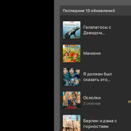
Последние 10 обновлений
Галапагосы с
Дэвидом
Аттенборо
Манюня
Я должен был
сказать это
миллион раз
Осколки
э
2 сезонов
Берлин и дама с
горностаем