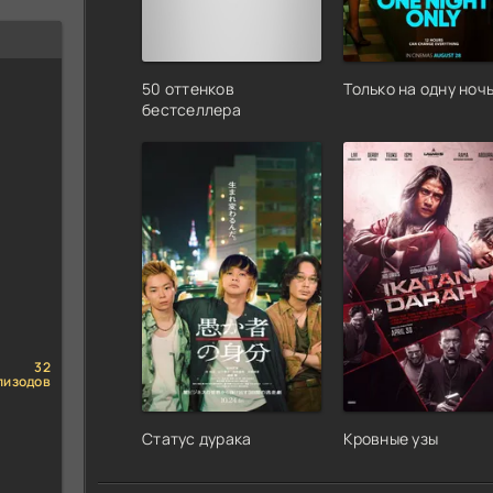
50 оттенков
Только на одну ноч
бестселлера
32
пизодов
Статус дурака
Кровные узы