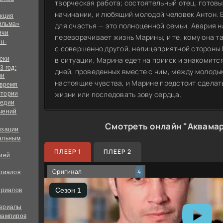
творческая работа; состоятельный отец, готов
начинании, и любящий молодой человек Антон. Е
екция
ильма»
для счастья — это полноценной семьи. Авария 
ичи
переворачивает жизнь Марины, и те, кому она т
йн-
с совершенно другой, нелицеприятной стороны
еки
в ситуации, Марина едет на прииск и знакомится
3 год:
дней, проведенных вместе с ним, между молод
ии
настоящие чувства, и Марине предстоит сделат
 время
жизни или последовать зову сердца.
стории
медии
чений
Смотреть онлайн "Аквама
изации
альным
ПЛЕЕР 1
ПЛЕЕР 2
дией
Оригинал
4
ериалов
ериалов
сериалы
вампиров