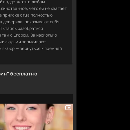
ый поддержать в любом
динственное, чего ей не хватает
на прииске отца полностью
ак доверяла, показывают себя
.Пытаясь разобраться
 там с Егором. За несколько
ыми людьми вспыхивают
ь выбор — вернуться к прежней
рин" бесплатно