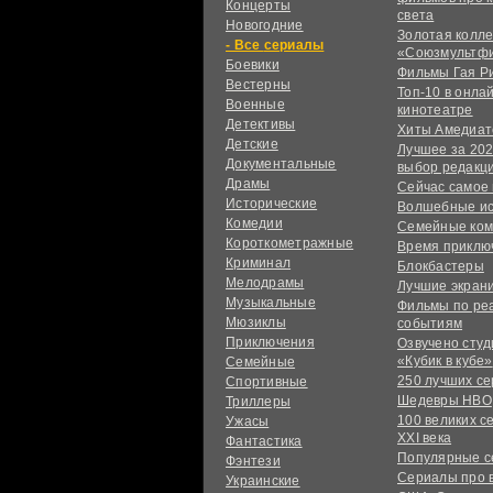
Концерты
света
Новогодние
Золотая колл
сериалы
«Союзмультф
Боевики
Фильмы Гая Р
Вестерны
Топ-10 в онла
Военные
кинотеатре
Детективы
Хиты Амедиат
Детские
Лучшее за 202
Документальные
выбор редакц
Драмы
Сейчас самое
Исторические
Волшебные и
Комедии
Семейные ко
Короткометражные
Время приклю
Криминал
Блокбастеры
Мелодрамы
Лучшие экран
Музыкальные
Фильмы по ре
Мюзиклы
событиям
Приключения
Озвучено сту
«Кубик в кубе»
Семейные
250 лучших с
Спортивные
Шедевры HBO
Триллеры
100 великих с
Ужасы
XXI века
Фантастика
Популярные 
Фэнтези
Сериалы про 
Украинcкие