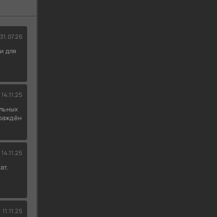
31.07.26
и для
14.11.25
льных
граждён
14.11.25
ат.
11.11.25