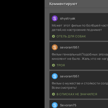
Комментируют
S
shystryak
Может этот фильм по болбшей част
детей,но настроение поднимет
ОТЕЛЬ ДЛЯ СОБАК
S
sevoran1951
Фильм гениальный.Подобных эпоха
кинолент не было. Жаль,что не на
ТРОЯ
S
sevoran1951
Фильм о мужестве и стойкости солд
Всем смотреть!
В СПИСКАХ НЕ ЗНАЧИЛСЯ
S
Sevoran75