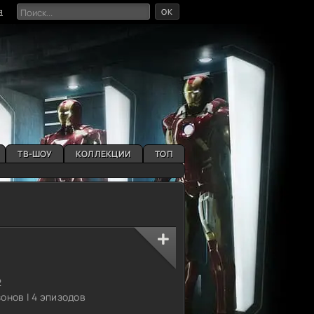
OK
я
ТВ-ШОУ
КОЛЛЕКЦИИ
ТОП
2
зонов | 4 эпизодов