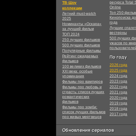
ресурса Total S
ТВ-Шоу
Online
коллекции
Топ 250 филь
Летний must-watch
Кинопоиска до
2025
года
Номинанты «Оскара»
Лучшие спагет
за лучший фильм
вестерны
ТОП 2024
500 лучших ф
250 лучших фильмов
ужасов по мн
500 лучших фильмов
пользователе
Популярные фильмы
Рейтинг ожидаемых
По году
фильмов
2026 года
100 великих фильмов
2025 года
XXI века: особые
2024 года
упоминания
2023 года
Фильмы про вампиров
2022 года
Фильмы про любовь и
страсть: список лучших
2021 года
романтических
2020 года
фильмов
2019 года
Фильмы про зомби:
2018 года
список лучших фильмов
2017 года
про живых мертвецов
Обновления сериалов