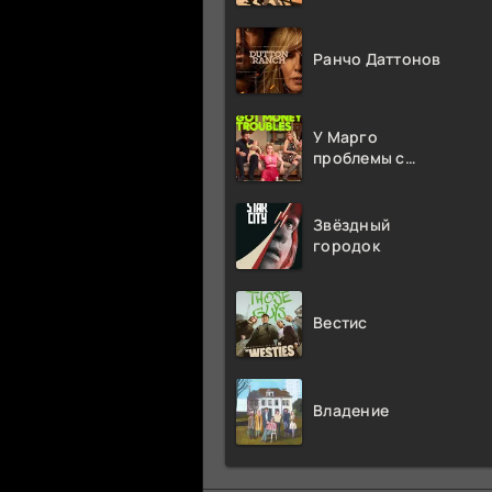
Ранчо Даттонов
У Марго
проблемы с
деньгами
Звёздный
городок
Вестис
Владение