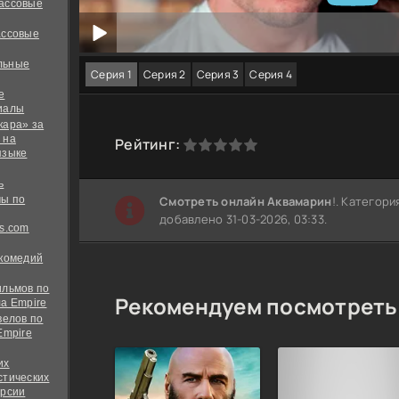
ассовые
ассовые
льные
Серия 1
Серия 2
Серия 3
Серия 4
е
иалы
кара» за
 на
0
1
2
3
4
5
Рейтинг:
языке
ь
ы по
Cмотреть онлайн Аквамарин
!. Категор
добавлено 31-03-2026, 03:33.
s.com
 комедий
ильмов по
Рекомендуем посмотреть
а Empire
велов по
Empire
их
стических
ерсии