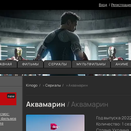
Вxoд
Регистраци
АВНАЯ
ФИЛЬМЫ
СЕРИАЛЫ
МУЛЬТФИЛЬМЫ
АНИМЕ
Kinogo
»
Сериалы
» Аквамарин
Аквамарин
/ Аквамарин
смос:
Год выпуска:
202
х фильмов
Количество: 1 се
ие
Страна:
Украина