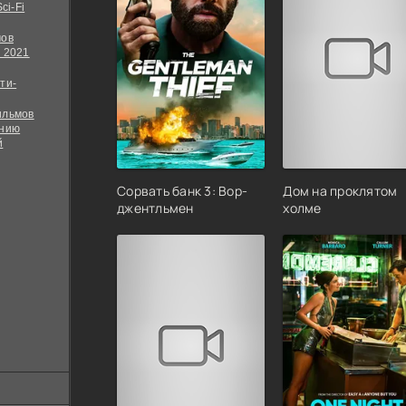
ci-Fi
мов
 2021
ти-
ильмов
ению
й
Сорвать банк 3: Вор-
Дом на проклятом
джентльмен
холме