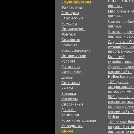
США: Самые к
Мультфильмы
фильмы
Фантастика
Мир: Самые к
Вестерны
фильмы
Зарубежные
Самые прибы
Комедии
фильмы
Приключения
Самые дороги
Фэнтези
фильмы и сер
Семейные
Лауреаты «Ос
Военные
лучший фильм
Биографические
иностранном 
Исторические
Каннский
Русские
кинофестивал
Детективы
Лучшие фильм
версии сайта
Украинские
RottenTomatoe
Драмы
100 лучших
Советские
американских
Ужасы
по версии AFI
Боевики
500 лучших ф
Мюзиклы
версии журнал
Спортивные
60 лучших сик
Детские
версии сайта 
Криминал
Online
Короткометражные
100 величайш
Мелодрамы
научно-фанта
Аниме
фильмов по в