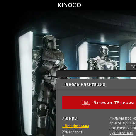
ГЛ
Панель навигации
Включить ТВ режим
Жанры
Фильмы про ко
список лучши
фильмы
про космическ
Украинcкие
путешествия