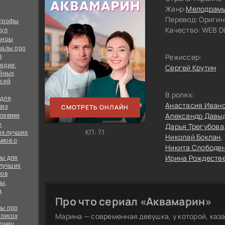
Жанр:
Мелодрам
Перевод:
Оригин
строфы
Качество:
WEB DL
кул
анцы
иалы про
Режиссер:
в
едии:
Сергей Крутин
ийных
всей
В ролях:
 для
Анастасия Иван
ких
СМОТРЕТЬ ОНЛАЙН
Александр Давы
оевики
е
Дарья Трегубова
КП: 7.1
ок лучших
Николай Боклан
мов о
Никита Слободе
Ирина Рождеств
ы для
 лучших
мов
ы,
а
Про что сериал «Аквамарин»
ы про
Марина — современная девушка, у которой, каза
список
конец