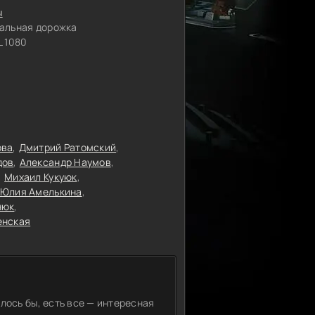
ы
альная дорожка
 1080
ова
Дмитрий Ратомский
дов
Александр Наумов
Михаил Кукуюк
Юлия Амелькина
нюк
енская
лось бы, есть все — интересная