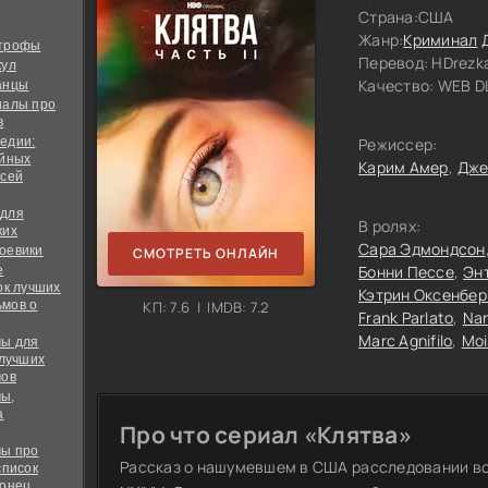
Страна:
США
Жанр:
Криминал
строфы
Перевод:
HDrezka
кул
Качество:
WEB DL
анцы
иалы про
в
едии:
Режиссер:
ийных
Карим Амер
Дже
всей
 для
В ролях:
ких
Сара Эдмондсон
оевики
СМОТРЕТЬ ОНЛАЙН
Бонни Пессе
Эн
е
ок лучших
Кэтрин Оксенбер
мов о
КП: 7.6 | IMDB: 7.2
Frank Parlato
Na
Marc Agnifilo
Moi
ы для
 лучших
мов
ы,
а
Про что сериал «Клятва»
ы про
Рассказ о нашумевшем в США расследовании во
список
конец