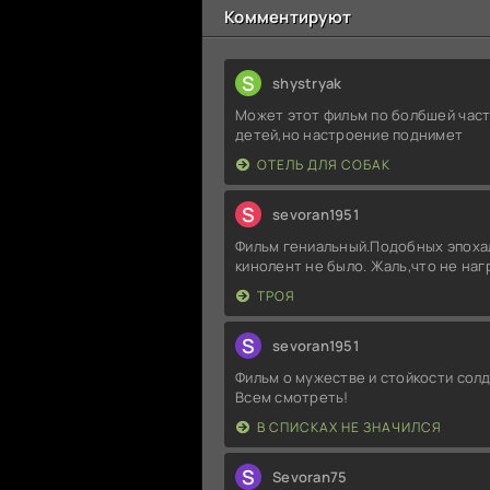
Комментируют
S
shystryak
Может этот фильм по болбшей част
детей,но настроение поднимет
ОТЕЛЬ ДЛЯ СОБАК
S
sevoran1951
Фильм гениальный.Подобных эпоха
кинолент не было. Жаль,что не на
ТРОЯ
S
sevoran1951
Фильм о мужестве и стойкости солд
Всем смотреть!
В СПИСКАХ НЕ ЗНАЧИЛСЯ
S
Sevoran75