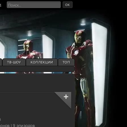
OK
я
ТВ-ШОУ
КОЛЛЕКЦИИ
ТОП
0
зонов | 9 эпизодов