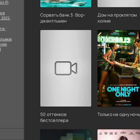
ci-Fi
мов
Сорвать банк 3: Вор-
Дом на проклятом
 2021
джентльмен
холме
ти-
ильмов
ению
й
50 оттенков
Только на одну ноч
бестселлера