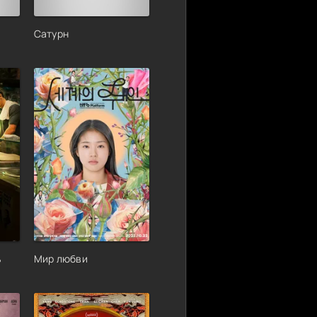
Сатурн
ь
Мир любви