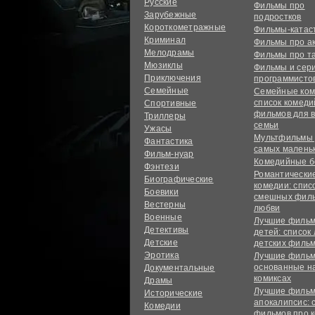
Русские
Фильмы про
Зарубежные
подростков
Короткометражные
Фильмы-ката
Криминал
Фильмы про а
Мелодрамы
Фильмы про т
Мюзиклы
Фильмы и сер
Приключения
программисто
Семейные
Семейные ком
список комед
Спортивные
фильмов для 
Триллеры
семьи
Ужасы
Мультфильмы
Фантастика
самых малень
Фильм-нуар
Комедийные б
Фэнтези
Романтически
Биографические
комедии: спис
Боевики
смешных филь
Вестерны
любви
Военные
Лучшие фильм
Детективы
детей: список
Детские
детских филь
Эротика
Лучшие фильм
основанные н
Документальные
комиксах
Драмы
Лучшие фильм
Исторические
апокалипсис: 
Комедии
фильмов про 