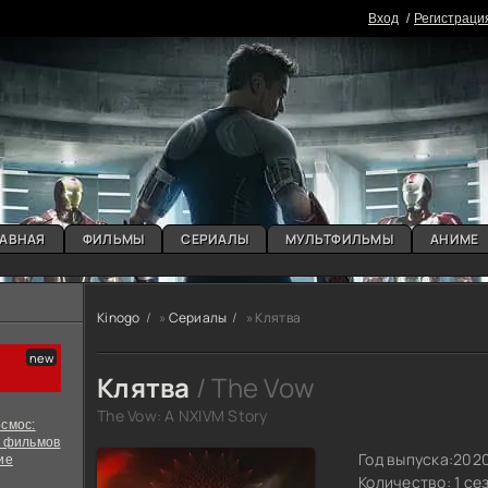
Вxoд
Регистраци
АВНАЯ
ФИЛЬМЫ
СЕРИАЛЫ
МУЛЬТФИЛЬМЫ
АНИМЕ
Kinogo
»
Сериалы
» Клятва
Клятва
/ The Vow
The Vow: A NXIVM Story
смос:
х фильмов
Год выпуска:
202
ие
Количество: 1 се