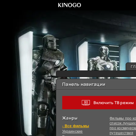
ГЛ
Панель навигации
Включить ТВ режим
Жанры
Фильмы про ко
список лучши
фильмы
про космическ
Украинcкие
путешествия