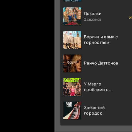
миллион раз
Осколки
э
2 сезонов
Берлин и дама с
горностаем
Ранчо Даттонов
У Марго
проблемы с
деньгами
Звёздный
городок