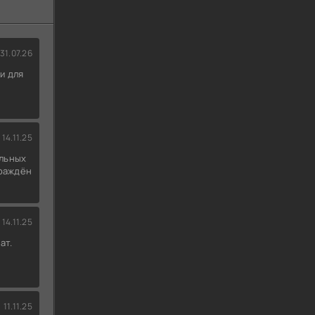
31.07.26
и для
14.11.25
льных
граждён
14.11.25
ат.
11.11.25