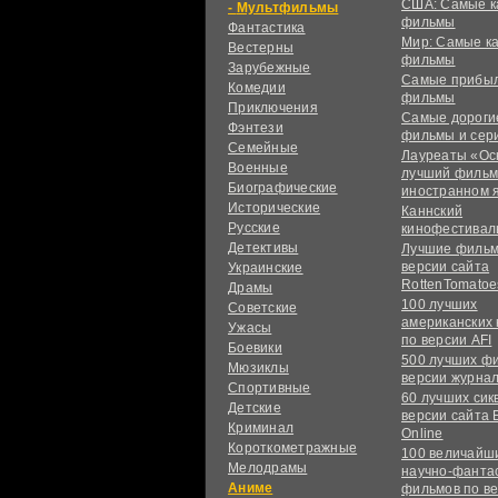
США: Самые к
Мультфильмы
фильмы
Фантастика
Мир: Самые к
Вестерны
фильмы
Зарубежные
Самые прибы
Комедии
фильмы
Приключения
Самые дороги
Фэнтези
фильмы и сер
Семейные
Лауреаты «Ос
Военные
лучший фильм
Биографические
иностранном 
Исторические
Каннский
Русские
кинофестивал
Детективы
Лучшие фильм
версии сайта
Украинские
RottenTomatoe
Драмы
100 лучших
Советские
американских
Ужасы
по версии AFI
Боевики
500 лучших ф
Мюзиклы
версии журнал
Спортивные
60 лучших сик
Детские
версии сайта 
Криминал
Online
Короткометражные
100 величайш
Мелодрамы
научно-фанта
Аниме
фильмов по в