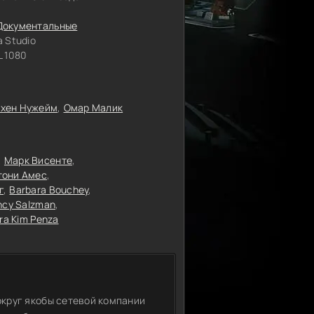
Документальные
 Studio
 1080
хен Нужейм
Омар Малик
Марк Висенте
тони Амес
г
Barbara Bouchey
ncy Salzman
ra Kim Penza
круг якобы сетевой компании