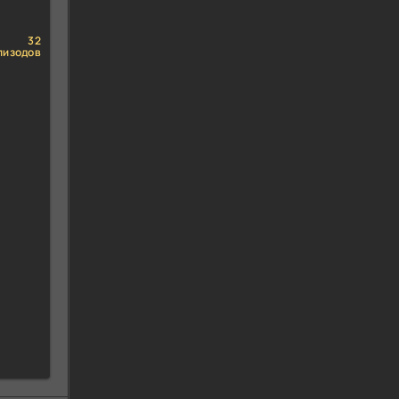
32
пизодов