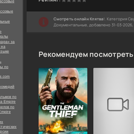
ассовые
ассовые
Cмотреть онлайн Клятва
!. Категория Се
льные
Документальные, добавлено 31-03-2026, 
е
иалы
кара» за
 на
Рекомендуем посмотреть
языке
ь
ы по
s.com
 комедий
ильмов по
а Empire
велов по
Empire
их
стических
ерсии