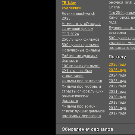
ресурса Total S
ТВ-Шоу
Online
коллекции
Топ 250 филь
Летний must-watch
Кинопоиска до
2025
года
Номинанты «Оскара»
Лучшие спагет
за лучший фильм
вестерны
ТОП 2024
500 лучших ф
250 лучших фильмов
ужасов по мн
500 лучших фильмов
пользователе
Популярные фильмы
Рейтинг ожидаемых
По году
фильмов
2026 года
100 великих фильмов
2025 года
XXI века: особые
2024 года
упоминания
2023 года
Фильмы про вампиров
2022 года
Фильмы про любовь и
страсть: список лучших
2021 года
романтических
2020 года
фильмов
2019 года
Фильмы про зомби:
2018 года
список лучших фильмов
2017 года
про живых мертвецов
Обновления сериалов