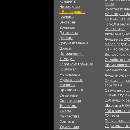
Концерты
света
Новогодние
Золотая колл
сериалы
«Союзмультф
Боевики
Фильмы Гая Р
Вестерны
Топ-10 в онла
Военные
кинотеатре
Детективы
Хиты Амедиат
Детские
Лучшее за 202
Документальные
выбор редакц
Драмы
Сейчас самое
Исторические
Волшебные и
Комедии
Семейные ко
Короткометражные
Время приклю
Криминал
Блокбастеры
Мелодрамы
Лучшие экран
Музыкальные
Фильмы по ре
Мюзиклы
событиям
Приключения
Озвучено сту
«Кубик в кубе»
Семейные
250 лучших с
Спортивные
Шедевры HBO
Триллеры
100 великих с
Ужасы
XXI века
Фантастика
Популярные 
Фэнтези
Сериалы про 
Украинcкие