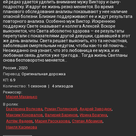
ей редко удается уделить внимание мужу Виктору и сыну-
подростку. И вдруг ее жизнь резко меняется. Во время
планового обследования анализы показывают у нее наличие
опасной болезни. Близкие поддерживают ее и ждут результата
повторного анализа. Особенно муж Виктор. Искреннюю
поддержку Свете оказывает и коллега Алексей. Вскоре
выясняется, что Света абсолютно здорова — ее результаты
перепутали с показателями другой девушки, сдававшей в этот
же день анализы. Света решает выяснить, кто та несчастная,
заболевшая смертельным недугом, чтобы как-то ей помочь…
Неожиданно она узнает, что это любовница ее мужа, и их
любовная связь длится уже три года… Тогда жизнь Светланы
снова бесповоротно меняется…
Россия , 2020
Перевод:
Оригинальная дорожка
KП:
6.9
Количество:
1 сезонов
|
4 эпизодов
Режиссер:
Мария Маханько
В ролях:
Екатерина Волкова
Роман Полянский
Андрей Заводюк
Максим Коновалов
Валерий Баринов
Ирина Брагина
Артём Фадеев
Мария Рассказова
Степан Абрамов
Наиля Касимова