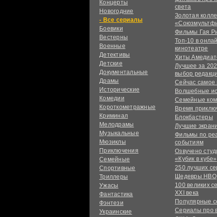
Концерты
света
Новогодние
Золотая колл
сериалы
«Союзмультф
Боевики
Фильмы Гая Р
Вестерны
Топ-10 в онла
Военные
кинотеатре
Детективы
Хиты Амедиат
Детские
Лучшее за 202
Документальные
выбор редакц
Драмы
Сейчас самое
Исторические
Волшебные и
Комедии
Семейные ко
Короткометражные
Время приклю
Криминал
Блокбастеры
Мелодрамы
Лучшие экран
Музыкальные
Фильмы по ре
Мюзиклы
событиям
Приключения
Озвучено сту
«Кубик в кубе»
Семейные
250 лучших с
Спортивные
Шедевры HBO
Триллеры
100 великих с
Ужасы
XXI века
Фантастика
Популярные 
Фэнтези
Сериалы про 
Украинcкие