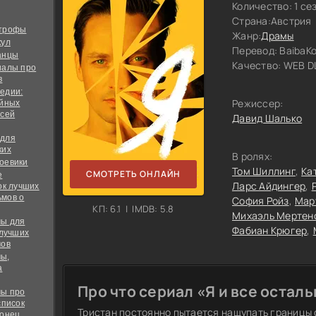
Количество: 1 се
Страна:
Австрия
строфы
Жанр:
Драмы
кул
Перевод:
BaibaK
анцы
Качество:
WEB DL
иалы про
в
едии:
Режиссер:
ийных
всей
Давид Шалько
 для
ких
В ролях:
оевики
Том Шиллинг
Ка
СМОТРЕТЬ ОНЛАЙН
е
Ларс Айдингер
ок лучших
мов о
София Ройз
Мар
КП: 6.1 | IMDB: 5.8
Михаэль Мертен
ы для
Фабиан Крюгер
 лучших
мов
ы,
а
Про что сериал «Я и все остал
ы про
список
Тристан постоянно пытается нащупать границы
конец