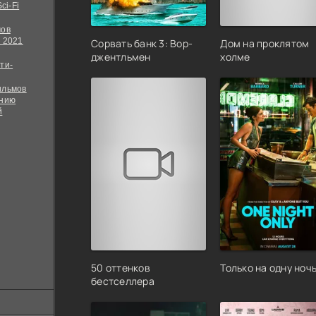
ci-Fi
мов
 2021
Сорвать банк 3: Вор-
Дом на проклятом
джентльмен
холме
ти-
ильмов
ению
й
50 оттенков
Только на одну ноч
бестселлера