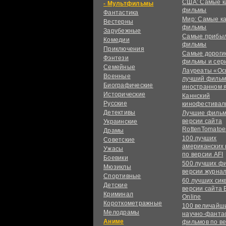
США: Самые к
Мультфильмы
фильмы
Фантастика
Мир: Самые к
Вестерны
фильмы
Зарубежные
Самые прибы
Комедии
фильмы
Приключения
Самые дороги
Фэнтези
фильмы и сер
Семейные
Лауреаты «Ос
Военные
лучший фильм
Биографические
иностранном 
Исторические
Каннский
Русские
кинофестивал
Детективы
Лучшие фильм
версии сайта
Украинские
RottenTomatoe
Драмы
100 лучших
Советские
американских
Ужасы
по версии AFI
Боевики
500 лучших ф
Мюзиклы
версии журнал
Спортивные
60 лучших сик
Детские
версии сайта 
Криминал
Online
Короткометражные
100 величайш
Мелодрамы
научно-фанта
Аниме
фильмов по в