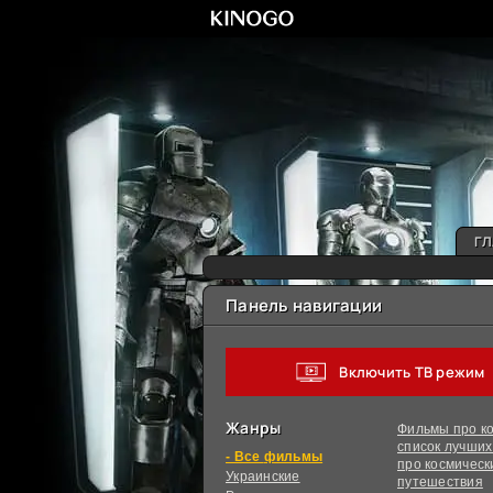
ГЛ
Панель навигации
Включить ТВ режим
Жанры
Фильмы про ко
список лучши
фильмы
про космическ
Украинcкие
путешествия