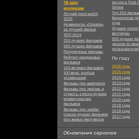
ресурса Total S
ТВ-Шоу
Online
коллекции
Топ 250 филь
Летний must-watch
Кинопоиска до
2025
года
Номинанты «Оскара»
Лучшие спагет
за лучший фильм
вестерны
ТОП 2024
500 лучших ф
250 лучших фильмов
ужасов по мн
500 лучших фильмов
пользователе
Популярные фильмы
Рейтинг ожидаемых
По году
фильмов
2026 года
100 великих фильмов
2025 года
XXI века: особые
2024 года
упоминания
2023 года
Фильмы про вампиров
2022 года
Фильмы про любовь и
страсть: список лучших
2021 года
романтических
2020 года
фильмов
2019 года
Фильмы про зомби:
2018 года
список лучших фильмов
2017 года
про живых мертвецов
Обновления сериалов