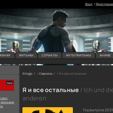
Вxoд
Регистраци
АВНАЯ
ФИЛЬМЫ
СЕРИАЛЫ
МУЛЬТФИЛЬМЫ
АНИМЕ
Kinogo
»
Сериалы
» Я и все остальные
Я и все остальные
/ Ich und di
anderen
смос:
х фильмов
ие
Год выпуска:
2021