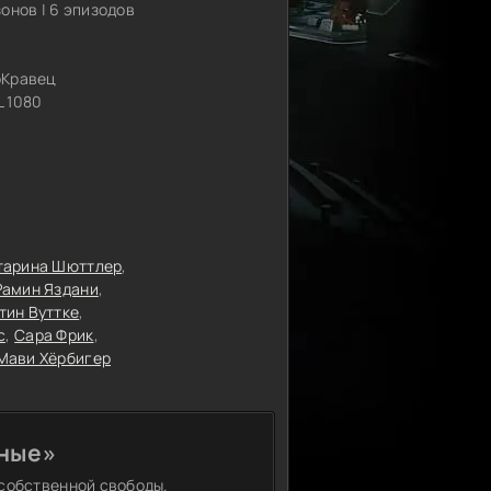
зонов | 6 эпизодов
oКравец
 1080
тарина Шюттлер
Рамин Яздани
тин Вуттке
с
Сара Фрик
Мави Хёрбигер
ьные»
 собственной свободы.