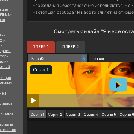
Его желания безостановочно исполняются. Но к 
екция
настоящая свобода? И как это влияет на отнош
ильма»
ичи
йн-
Смотреть онлайн "Я и все ост
еки
3 год:
ии
ПЛЕЕР 1
ПЛЕЕР 2
 время
стории
BaibaKo
Кравец
6
медии
чений
изации
альным
дией
ериалов
Серия 1
Серия 2
Серия 3
Серия 4
Серия 5
Серия 6
ериалов
сериалы
вампиров