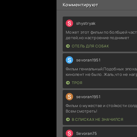
Комментируют
S
shystryak
Может этот фильм по болбшей част
детей,но настроение поднимет
ОТЕЛЬ ДЛЯ СОБАК
S
sevoran1951
Фильм гениальный.Подобных эпоха
кинолент не было. Жаль,что не на
ТРОЯ
S
sevoran1951
Фильм о мужестве и стойкости солд
Всем смотреть!
В СПИСКАХ НЕ ЗНАЧИЛСЯ
S
Sevoran75