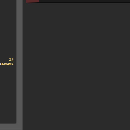
32
пизодов