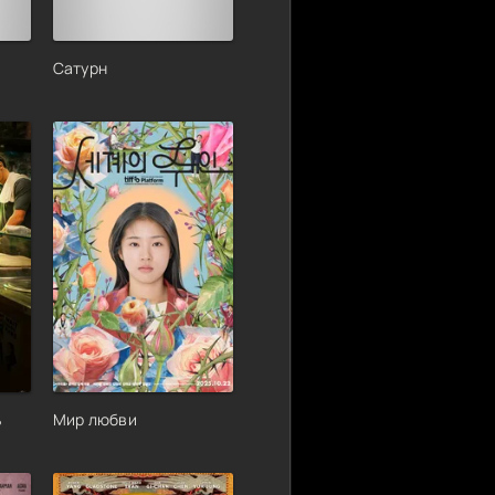
Сатурн
ь
Мир любви