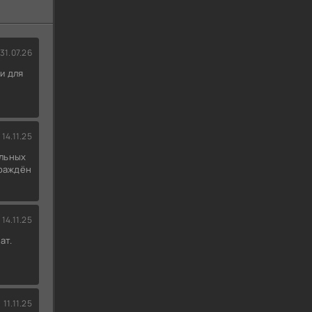
31.07.26
и для
14.11.25
льных
граждён
14.11.25
ат.
11.11.25