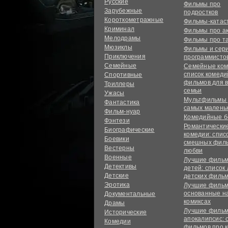
Русские
Фильмы про
Зарубежные
подростков
Короткометражные
Фильмы-ката
Криминал
Фильмы про а
Мелодрамы
Фильмы про т
Мюзиклы
Фильмы и сер
Приключения
программисто
Семейные
Семейные ком
список комед
Спортивные
фильмов для 
Триллеры
семьи
Ужасы
Мультфильмы
Фантастика
самых малень
Фильм-нуар
Комедийные б
Фэнтези
Романтически
Биографические
комедии: спис
Боевики
смешных филь
Вестерны
любви
Военные
Лучшие фильм
Детективы
детей: список
Детские
детских филь
Эротика
Лучшие фильм
основанные н
Документальные
комиксах
Драмы
Лучшие фильм
Исторические
апокалипсис: 
Комедии
фильмов про 