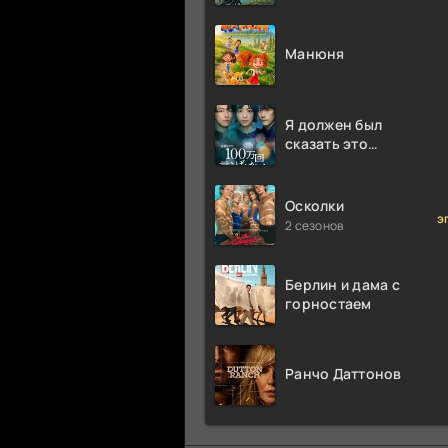
Аттенборо
Манюня
Я должен был
сказать это
миллион раз
Осколки
э
2 сезонов
Берлин и дама с
горностаем
Ранчо Даттонов