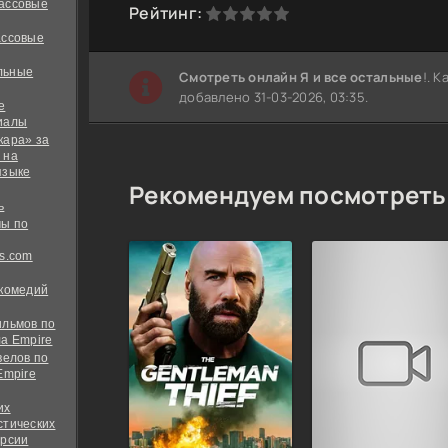
ассовые
0
1
2
3
4
5
Рейтинг:
ассовые
льные
Cмотреть онлайн Я и все остальные
!. 
добавлено 31-03-2026, 03:35.
е
иалы
кара» за
 на
языке
Рекомендуем посмотреть
ь
ы по
s.com
 комедий
ильмов по
а Empire
велов по
Empire
их
стических
ерсии