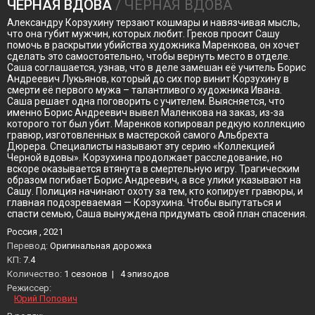
ЧЕРНАЯ ВДОВА
/ ЧЕРНАЯ ВДОВА
Александру Корзухину терзают кошмары и навязчивая мысль,
что она губит мужчин, которых любит. Греков просит Сашу
помочь в раскрытии убийства художника Маренкова, он хочет
сделать это самостоятельно, чтобы вернуть место в отделе.
Саша соглашается, узнав, что в деле замешан её учитель Борис
Андреевич Лукьянов, который до сих пор винит Корзухину в
смерти её первого мужа – талантливого художника Ивана.
Саша решает одна поговорить с учителем. Выясняется, что
именно Борис Андреевич вывел Маленкова на заказ, из-за
которого тот был убит. Маренков копировал редкую коллекцию
гравюр, изготовленных в мастерской самого Альбрехта
Дюрера. Специалисты называют эту серию «Коллекцией
Черной вдовы». Корзухина продолжает расследование, но
вскоре оказывается втянута в смертельную игру. Трагическим
образом погибает Борис Андреевич, а все улики указывают на
Сашу. Полиция начинают охоту за тем, кто копирует гравюры, и
главная подозреваемая — Корзухина. Чтобы выпутаться и
спасти семью, Саша вынуждена придумать свой план спасения.
Россия , 2021
Перевод:
Оригинальная дорожка
KП:
7.4
Количество:
1 сезонов
|
4 эпизодов
Режиссер:
Юрий Попович