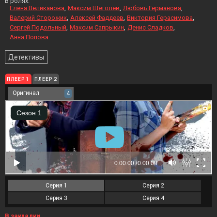
В ролях:
Елена Великанова
Максим Щеголев
Любовь Германова
Валерий Сторожик
Алексей Фаддеев
Виктория Герасимова
Сергей Подольный
Максим Сапрыкин
Денис Сладков
Анна Попова
Детективы
ПЛЕЕР 1
ПЛЕЕР 2
Оригинал
4
Серия 1
Серия 2
Серия 3
Серия 4
В закладки