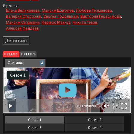
В ролях:
Елена Великанова
Максим Щеголев
Любовь Германова
Валерий Сторожик
Сергей Подольный
Виктория Герасимова
Максим Сапрыкин
Нериюс Манкус
Никита Тезов
Алексей Фаддеев
Детективы
ПЛЕЕР 1
ПЛЕЕР 2
Оригинал
4
Серия 1
Серия 2
Серия 3
Серия 4