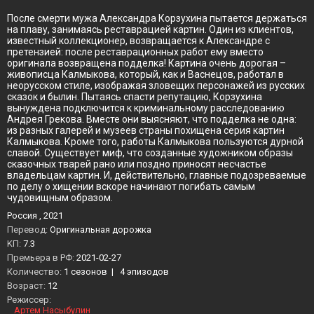
После смерти мужа Александра Корзухина пытается держаться
на плаву, занимаясь реставрацией картин. Один из клиентов,
известный коллекционер, возвращается к Александре с
претензией: после реставрационных работ ему вместо
оригинала возвращена подделка! Картина очень дорогая –
живописца Калмыкова, который, как и Васнецов, работал в
неорусском стиле, изображая зловещих персонажей из русских
сказок и былин. Пытаясь спасти репутацию, Корзухина
вынуждена подключится к криминальному расследованию
Андрея Грекова. Вместе они выясняют, что подделка не одна:
из разных галерей и музеев страны похищена серия картин
Калмыкова. Кроме того, работы Калмыкова пользуются дурной
славой. Существует миф, что созданные художником образы
сказочных тварей рано или поздно приносят несчастье
владельцам картин. И, действительно, главные подозреваемые
по делу о хищении вскоре начинают погибать самым
чудовищным образом.
Россия , 2021
Перевод:
Оригинальная дорожка
KП:
7.3
Премьера в РФ:
2021-02-27
Количество:
1 сезонов
|
4 эпизодов
Возраст:
12
Режиссер:
Артем Насыбулин