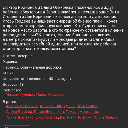
Доктор Родионов и Ольга Ольховская поженились и ждут
ребенка, обаятельная Карина влюблена, неунывающие Вита
Игоревна и Лев Борисович, как всегда, на посту, а карьерист
Игорь Гордеев вынашивает очередной бизнес-план — хочет
открыть многопрофильную клинику… Кто будет приглашен
на новое место работы, а кто по-прежнему останется в клинике
репродуктологии? Какое отделение больницы окажется
в центре сюжета? Будут ли молодые родители Оля и Саша
наслаждаться семейной идиллией, или появление ребенка
станет для них тяжелым испытанием?
Статус:
Завершен
Украина
Перевод:
Оригинальная дорожка
KП:
7.8
Количество:
1 сезонов
|
40 эпизодов
Возраст:
18
Режиссер:
Максим Гуленко
Павел Мащенко
В ролях:
Анастасия Панина
Алексей Нагрудный
Пётр Рыков
Дарья Легейда
Павел Вишняков
Тамара Морозова
Ирина Ткаленко
Егор Козлов
Валентин Томусяк
Ольга Кияшко