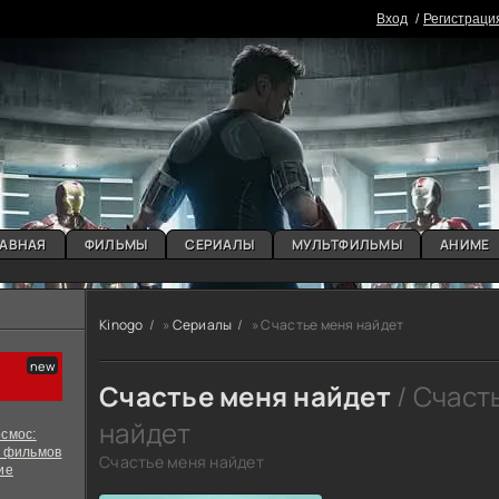
Вxoд
Регистраци
АВНАЯ
ФИЛЬМЫ
СЕРИАЛЫ
МУЛЬТФИЛЬМЫ
АНИМЕ
Kinogo
»
Сериалы
» Счастье меня найдет
Счастье меня найдет
/ Счаст
найдет
смос:
х фильмов
Счастье меня найдет
ие