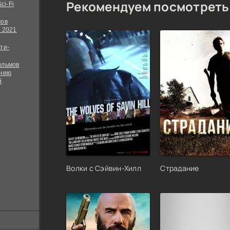
Рекомендуем посмотреть
ci-Fi
мов
 2021
ти-
ильмов
ению
й
Волки с Сэйвин-Хилл
Страдание