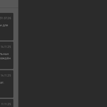
31.07.26
и для
14.11.25
льных
граждён
14.11.25
ат.
11.11.25