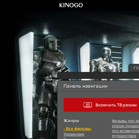
ГЛ
Панель навигации
Включить ТВ режим
Жанры
Фильмы про ко
список лучши
фильмы
про космическ
Украинcкие
путешествия