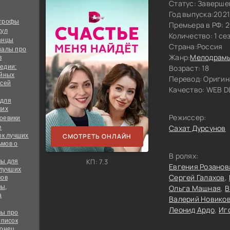
Статус: Заверше
Год выпуска:
2021
строфы
Премьера в РФ: 
кул
Количество: 1 се
анцы
Страна:
Россия
иалы про
Жанр:
Мелодрам
в
едии:
Возраст: 18
ийных
Перевод:
Оригин
всей
Качество:
WEB DL
 для
ких
Режиссер:
оевики
Сахат Дурсунов
е
ок лучших
СМОТРЕТЬ ОНЛАЙН
мов о
В ролях:
КП: 7.3
ы для
Евгения Розанов
 лучших
Сергей Галахов
мов
ы,
Ольга Машная
В
а
Валерий Новико
Леонид Ардо
Иг
ы про
список
конец