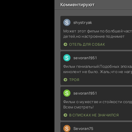
Комментируют
S
shystryak
Может этот фильм по болбшей част
детей,но настроение поднимет
ОТЕЛЬ ДЛЯ СОБАК
S
sevoran1951
Фильм гениальный.Подобных эпоха
кинолент не было. Жаль,что не на
ТРОЯ
S
sevoran1951
Фильм о мужестве и стойкости солд
Всем смотреть!
В СПИСКАХ НЕ ЗНАЧИЛСЯ
S
Sevoran75