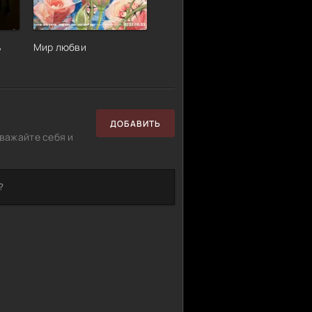
ь
Мир любви
ДОБАВИТЬ
важайте себя и
?