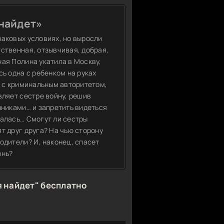
 найдет»
наковых условиях, но выросли
ственная, отзывчивая, добрая,
ая Полина укатила в Москву,
сь одна с ребенком на руках
ь с криминальным авторитетом,
вляет сестре войну, решив
нниками… и запретить видеться
залась… Смогут ли сестры
т друг друга? На чью сторону
одители? И, наконец, спасет
знь?
 найдет" бесплатно