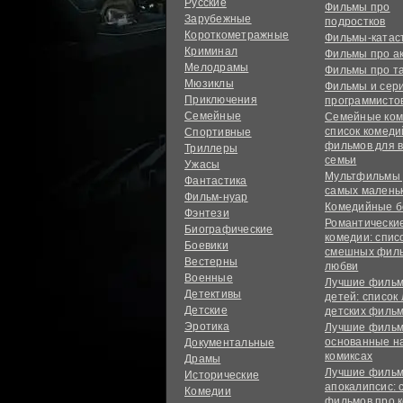
Русские
Фильмы про
Зарубежные
подростков
Короткометражные
Фильмы-ката
Криминал
Фильмы про а
Мелодрамы
Фильмы про т
Мюзиклы
Фильмы и сер
Приключения
программисто
Семейные
Семейные ком
список комед
Спортивные
фильмов для 
Триллеры
семьи
Ужасы
Мультфильмы
Фантастика
самых малень
Фильм-нуар
Комедийные б
Фэнтези
Романтически
Биографические
комедии: спис
Боевики
смешных филь
Вестерны
любви
Военные
Лучшие фильм
Детективы
детей: список
Детские
детских филь
Эротика
Лучшие фильм
основанные н
Документальные
комиксах
Драмы
Лучшие фильм
Исторические
апокалипсис: 
Комедии
фильмов про 