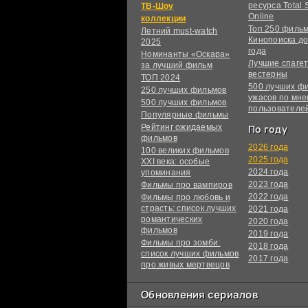
ресурса Total S
ТВ-Шоу
Online
коллекции
Топ 250 филь
Летний must-watch
Кинопоиска до
2025
года
Номинанты «Оскара»
Лучшие спагет
за лучший фильм
вестерны
ТОП 2024
500 лучших ф
250 лучших фильмов
ужасов по мн
500 лучших фильмов
пользователе
Популярные фильмы
Рейтинг ожидаемых
По году
фильмов
2026 года
100 великих фильмов
2025 года
XXI века: особые
2024 года
упоминания
2023 года
Фильмы про вампиров
2022 года
Фильмы про любовь и
страсть: список лучших
2021 года
романтических
2020 года
фильмов
2019 года
Фильмы про зомби:
2018 года
список лучших фильмов
2017 года
про живых мертвецов
Обновления сериалов