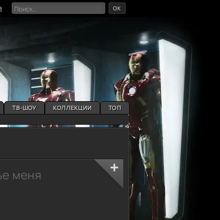
OK
я
ТВ-ШОУ
КОЛЛЕКЦИИ
ТОП
ье меня