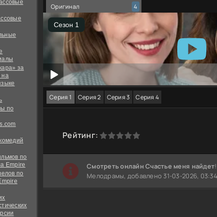
ассовые
Оригинал
4
ассовые
льные
е
иалы
кара» за
 на
языке
Серия 1
Серия 2
Серия 3
Серия 4
ь
ы по
s.com
0
1
2
3
4
5
Рейтинг:
 комедий
ильмов по
а Empire
Cмотреть онлайн Счастье меня найдет
велов по
Мелодрамы, добавлено 31-03-2026, 03:34
Empire
их
стических
ерсии