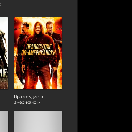
:
Правосудие по-
американски