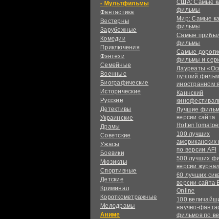
США: Самые к
Мультфильмы
фильмы
Фантастика
Мир: Самые к
Вестерны
фильмы
Зарубежные
Самые прибы
Комедии
фильмы
Приключения
Самые дороги
Фэнтези
фильмы и сер
Семейные
Лауреаты «Ос
Военные
лучший фильм
Биографические
иностранном 
Исторические
Каннский
Русские
кинофестивал
Детективы
Лучшие фильм
версии сайта
Украинские
RottenTomatoe
Драмы
100 лучших
Советские
американских
Ужасы
по версии AFI
Боевики
500 лучших ф
Мюзиклы
версии журнал
Спортивные
60 лучших сик
Детские
версии сайта 
Криминал
Online
Короткометражные
100 величайш
Мелодрамы
научно-фанта
Аниме
фильмов по в