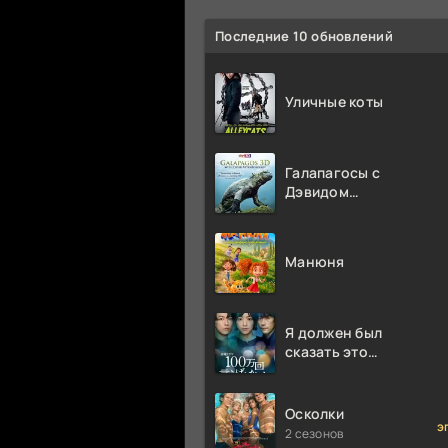
Последние 10 обновлений
Уличные коты
Галапагосы с
Дэвидом
Аттенборо
Манюня
Я должен был
сказать это
миллион раз
Осколки
э
2 сезонов