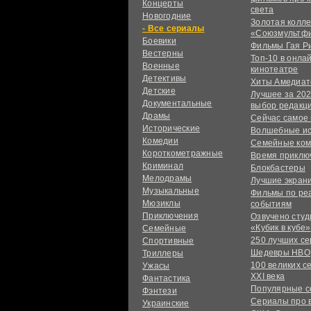
Концерты
света
Новогодние
Золотая колл
сериалы
«Союзмультф
Боевики
Фильмы Гая Р
Вестерны
Топ-10 в онла
Военные
кинотеатре
Детективы
Хиты Амедиат
Детские
Лучшее за 202
Документальные
выбор редакц
Драмы
Сейчас самое
Исторические
Волшебные и
Комедии
Семейные ко
Короткометражные
Время приклю
Криминал
Блокбастеры
Мелодрамы
Лучшие экран
Музыкальные
Фильмы по ре
Мюзиклы
событиям
Приключения
Озвучено сту
«Кубик в кубе»
Семейные
250 лучших с
Спортивные
Шедевры HBO
Триллеры
100 великих с
Ужасы
XXI века
Фантастика
Популярные 
Фэнтези
Сериалы про 
Украинcкие