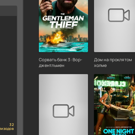
Сорвать банк 3: Вор-
Дом на проклятом
джентльмен
холме
32
пизодов