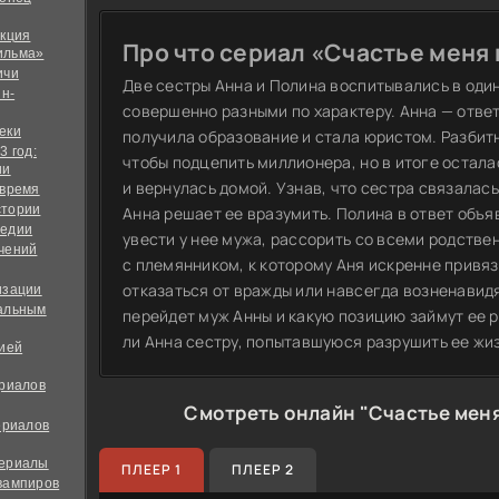
екция
Про что сериал «Счастье меня
ильма»
ичи
Две сестры Анна и Полина воспитывались в оди
йн-
совершенно разными по характеру. Анна — ответ
еки
получила образование и стала юристом. Разбитн
3 год:
чтобы подцепить миллионера, но в итоге остала
ии
и вернулась домой. Узнав, что сестра связалас
 время
стории
Анна решает ее вразумить. Полина в ответ объя
медии
увести у нее мужа, рассорить со всеми родстве
чений
с племянником, к которому Аня искренне привя
отказаться от вражды или навсегда возненавидя
изации
альным
перейдет муж Анны и какую позицию займут ее р
ли Анна сестру, попытавшуюся разрушить ее жи
дией
ериалов
Смотреть онлайн "Счастье меня
ериалов
сериалы
ПЛЕЕР 1
ПЛЕЕР 2
вампиров