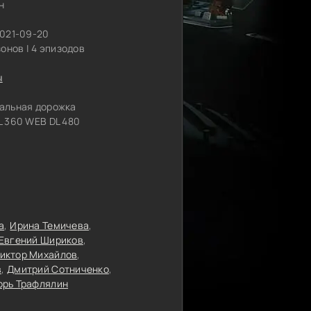
н
2021-09-20
зонов | 4 эпизодов
ы
альная дорожка
 360 WEB DL 480
а
Ирина Темичева
Евгений Шириков
иктор Михайлов
в
Дмитрий Сотниченко
орь Трафлялин