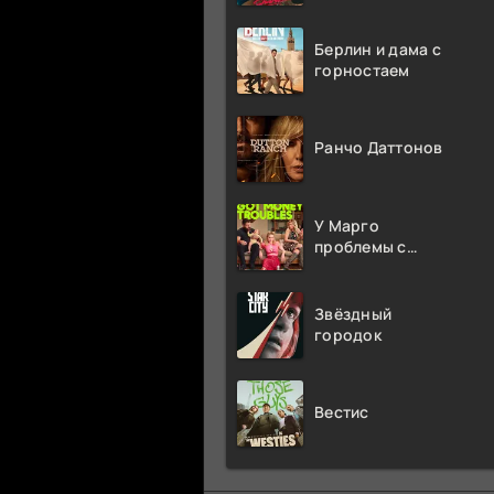
Берлин и дама с
горностаем
Ранчо Даттонов
У Марго
проблемы с
деньгами
Звёздный
городок
Вестис