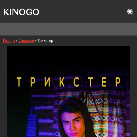
Kinogo
»
Сериалы
» Трикстер