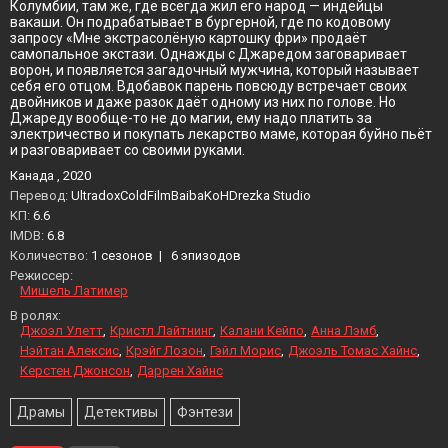
Колумбии, там же, где всегда жил его народ — индейцы
вакаши. Он подрабатывает в бургерной, где по кодовому
запросу «Мне экстрасолёную картошку фри» продаёт
самопальное экстази. Однажды с Джаредом заговаривает
ворон, и появляется загадочный мужчина, который называет
себя его отцом. Вдобавок парень повсюду встречает своих
двойников и даже разок даёт одному из них по голове. Но
Джареду вообще-то не до магии, ему надо платить за
электричество и покупать лекарство маме, которая буйно пьёт
и разговаривает со своими руками.
Канада , 2020
Перевод:
UltradoxColdFilmBaibaKoHDrezka Studio
KП:
6.6
IMDB:
6.8
Количество:
1 сезонов
|
6 эпизодов
Режиссер:
Мишель Латимер
В ролях:
Джоэл Улетт
Кристл Лайтнинг
Калани Кейпо
Анна Лэмб
Нэйтан Алексис
Крэйг Лозон
Гэйл Морис
Джоэль Томас Хайнс
Керстен Джонсон
Даррен Хайнс
Драмы
Детективы
Фэнтези