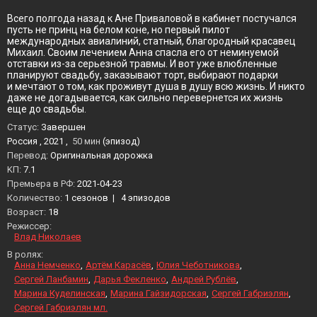
Всего полгода назад к Ане Приваловой в кабинет постучался
пусть не принц на белом коне, но первый пилот
международных авиалиний, статный, благородный красавец
Михаил. Своим лечением Анна спасла его от неминуемой
отставки из-за серьезной травмы. И вот уже влюбленные
планируют свадьбу, заказывают торт, выбирают подарки
и мечтают о том, как проживут душа в душу всю жизнь. И никто
даже не догадывается, как сильно перевернется их жизнь
еще до свадьбы.
Статус:
Завершен
Россия , 2021 ,
50 мин
(эпизод)
Перевод:
Оригинальная дорожка
KП:
7.1
Премьера в РФ:
2021-04-23
Количество:
1 сезонов
|
4 эпизодов
Возраст:
18
Режиссер:
Влад Николаев
В ролях:
Анна Немченко
Артём Карасёв
Юлия Чеботникова
Сергей Ланбамин
Дарья Фекленко
Андрей Рублёв
Марина Куделинская
Марина Гайзидорская
Сергей Габриэлян
Сергей Габриэлян мл.