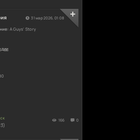
рия
31 мар 2026, 01:08
ние:
A Guys' Story
едии
80
166
0
23)