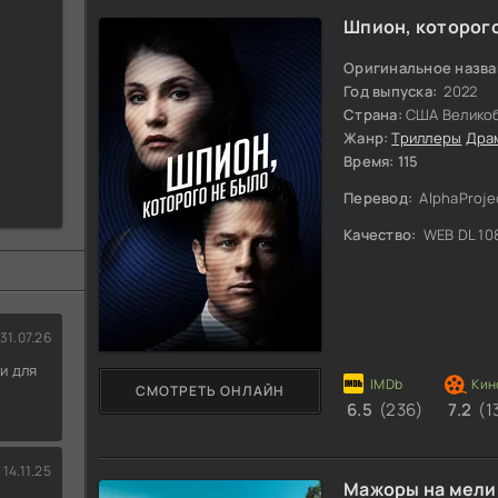
Шпион, которого
Оригинальное назва
Год выпуска:
2022
Страна:
США Велико
Жанр:
Триллеры
Дра
Время: 115
Перевод:
AlphaProje
Качество:
WEB DL 10
31.07.26
и для
СМОТРЕТЬ ОНЛАЙН
6.5
(236)
7.2
(1
14.11.25
Мажоры на мели