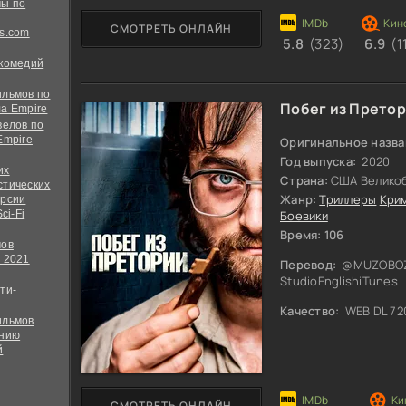
ы по
СМОТРЕТЬ ОНЛАЙН
s.com
5.8
(323)
6.9
(1
 комедий
ильмов по
Побег из Прето
а Empire
велов по
Empire
Оригинальное назва
Год выпуска:
2020
их
Страна:
США Великоб
стических
Жанр:
Триллеры
Кри
ерсии
ci-Fi
Боевики
Время: 106
мов
 2021
Перевод:
@MUZOBOZ@
StudioEnglishiTunes
ти-
Качество:
WEB DL 72
ильмов
ению
й
СМОТРЕТЬ ОНЛАЙН