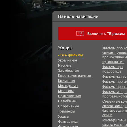
Панель навигации
Включить ТВ режим
Жанры
Фильмы про ко
список лучши
фильмы
про космическ
Украинcкие
путешествия
Русские
Фильмы про
Зарубежные
подростков
Короткометражные
Фильмы-ката
Криминал
Фильмы про а
Мелодрамы
Фильмы про т
Мюзиклы
Фильмы и сер
Приключения
программисто
Семейные
Семейные ком
список комед
Спортивные
фильмов для 
Триллеры
семьи
Ужасы
Мультфильмы
Фантастика
самых малень
Фильм-нуар