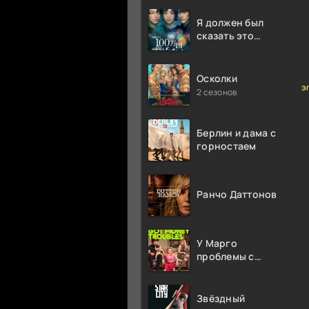
Я должен был
сказать это
миллион раз
Осколки
э
2 сезонов
Берлин и дама с
горностаем
Ранчо Даттонов
У Марго
проблемы с
деньгами
Звёздный