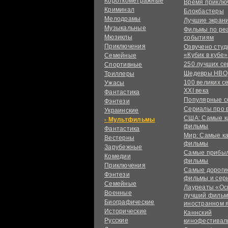
Короткометражные
Время приклю
Криминал
Блокбастеры
Мелодрамы
Лучшие экран
Музыкальные
Фильмы по ре
Мюзиклы
событиям
Приключения
Озвучено сту
«Кубик в кубе»
Семейные
250 лучших с
Спортивные
Шедевры HBO
Триллеры
100 великих с
Ужасы
XXI века
Фантастика
Популярные 
Фэнтези
Сериалы про 
Украинcкие
США: Самые к
Мультфильмы
фильмы
Фантастика
Мир: Самые к
Вестерны
фильмы
Зарубежные
Самые прибы
Комедии
фильмы
Приключения
Самые дороги
Фэнтези
фильмы и сер
Семейные
Лауреаты «Ос
Военные
лучший фильм
Биографические
иностранном 
Исторические
Каннский
Русские
кинофестивал