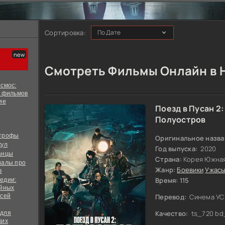
Сортировка:
Смотреть Фильмы Онлайн в 
смос:
х фильмов
ие
Поезд в Пусан 2:
Полуостров
строфы
Оригинальное назва
кул
Год выпуска:
2020
анцы
Страна:
Корея Южна
иалы про
Жанр:
Боевики
Ужас
в
Время: 115
едии:
ийных
всей
Перевод:
Синема УС
Качество:
ts_720 bd
 для
ких