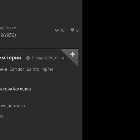
16
0
196939)
 империи
31 мар 2026, 01:14
ние:
Bender: Zoloto imprerii
чения
Комедии
ная дорожка
80