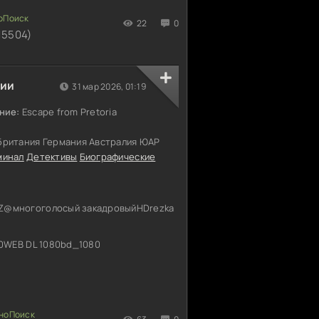
22
0
15504)
рии
31 мар 2026, 01:19
ние:
Escape from Pretoria
ритания Германия Австралия ЮАР
минал
Детективы
Биографические
многоголосый закадровыйHDrezka
0WEB DL 1080bd_1080