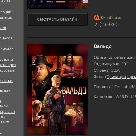
чений
изации
альным
СМОТРЕТЬ ОНЛАЙН
7
(116386)
дией
ериалов
Вальдо
ериалов
Оригинальное назва
сериалы
Год выпуска:
2021
вампиров
Страна:
США
ассовые
Жанр:
Триллеры
Кри
ассовые
Перевод:
English@
льные
Качество:
WEB DL 10
е
иалы
кара» за
 на
языке
ь