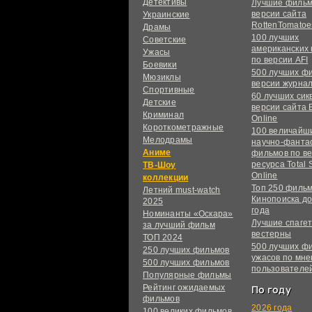
Детективы
Лучшие фильм
версии сайта
Украинские
RottenTomatoe
Драмы
100 лучших
Советские
американских
Ужасы
по версии AFI
Боевики
500 лучших ф
Мюзиклы
версии журнал
Спортивные
60 лучших сик
Детские
версии сайта 
Криминал
Online
Короткометражные
100 величайш
Мелодрамы
научно-фанта
Аниме
фильмов по в
ресурса Total S
ТВ-Шоу
Online
коллекции
Топ 250 филь
Летний must-watch
Кинопоиска до
2025
года
Номинанты «Оскара»
Лучшие спагет
за лучший фильм
вестерны
ТОП 2024
500 лучших ф
250 лучших фильмов
ужасов по мн
500 лучших фильмов
пользователе
Популярные фильмы
Рейтинг ожидаемых
По году
фильмов
2026 года
100 великих фильмов