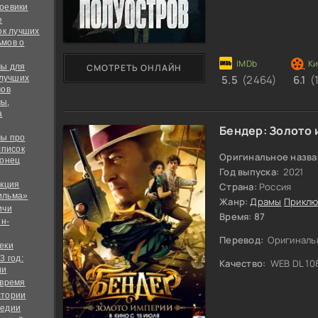
оевики
е
ок лучших
мов о
ы для
СМОТРЕТЬ ОНЛАЙН
5.5
(2464)
6.1
(
 лучших
мов
ы,
а
Бендер: Золото
ы про
список
Оригинальное назва
конец
Год выпуска:
2021
екция
Страна:
Россия
ильма»
Жанр:
Драмы
Приклю
ичи
Время: 87
йн-
Перевод:
Оригиналь
еки
3 год:
Качество:
WEB DL 10
ии
 время
стории
медии