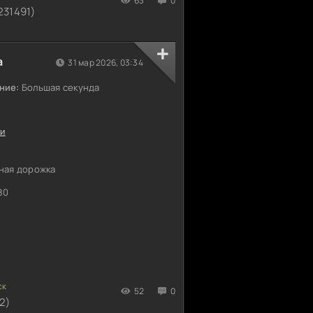
63
0
231491)
а
31 мар 2026, 03:34
ние:
Большая секунда
и
ная дорожка
80
52
0
2)