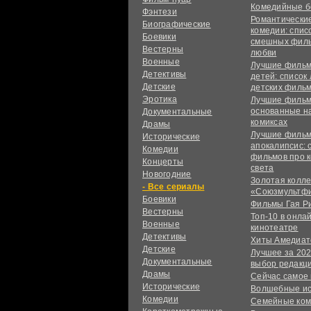
Комедийные б
Фэнтези
Романтически
Биографические
комедии: спис
Боевики
смешных филь
Вестерны
любви
Военные
Лучшие фильм
Детективы
детей: список
Детские
детских филь
Эротика
Лучшие фильм
основанные н
Документальные
комиксах
Драмы
Лучшие фильм
Исторические
апокалипсис: 
Комедии
фильмов про 
Концерты
света
Новогодние
Золотая колл
сериалы
«Союзмультф
Боевики
Фильмы Гая Р
Вестерны
Топ-10 в онла
Военные
кинотеатре
Детективы
Хиты Амедиат
Детские
Лучшее за 202
Документальные
выбор редакц
Драмы
Сейчас самое
Исторические
Волшебные и
Комедии
Семейные ко