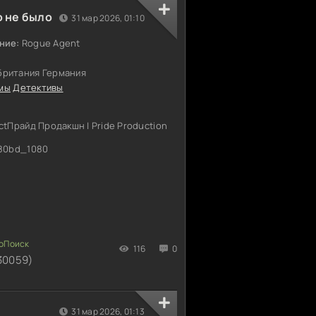
 не было
31 мар 2026, 01:10
ние:
Rogue Agent
британия Германия
мы
Детективы
ctПрайд Продакшн | Pride Production
80bd_1080
116
0
30059)
31 мар 2026, 01:13