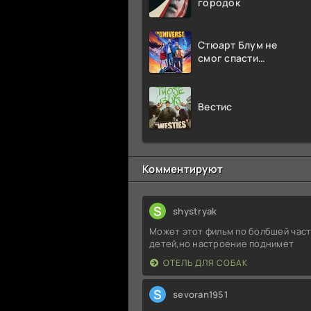
городок
Стюарт Блум не
смог спасти
вселенную
Вестис
Комментируют
S
shystryak
Может этот фильм по болбшей част
детей,но настроение поднимет
ОТЕЛЬ ДЛЯ СОБАК
S
sevoran1951