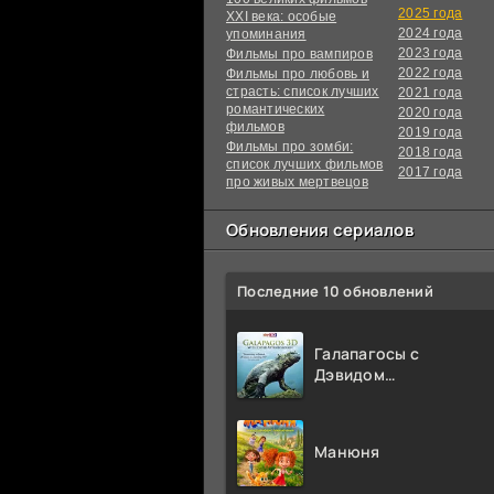
2025 года
XXI века: особые
2024 года
упоминания
2023 года
Фильмы про вампиров
2022 года
Фильмы про любовь и
страсть: список лучших
2021 года
романтических
2020 года
фильмов
2019 года
Фильмы про зомби:
2018 года
список лучших фильмов
2017 года
про живых мертвецов
Обновления сериалов
Последние 10 обновлений
Галапагосы с
Дэвидом
Аттенборо
Манюня