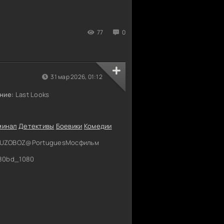
77
0
31 мар 2026, 01:12
ние:
Last Looks
минал
Детективы
Боевики
Комедии
MUZOBOZ@PortuguesМосфильм
80bd_1080