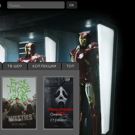
OK
я
ТВ-ШОУ
КОЛЛЕКЦИИ
ТОП
Очень
Живая
Вестис
страшное
ярость
кино