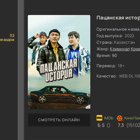
Пацанская исто
Оригинальное назва
Год выпуска:
2022
32
пизодов
Страна:
Казахстан
Жанр:
Криминал
Ком
Время: 90
Перевод:
18+
Качество:
WEB DL 10
СМОТРЕТЬ ОНЛАЙН
6.5
()
7.3
(1510