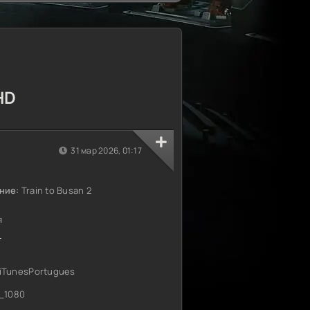
HD
31 мар 2026, 01:17
ние:
Train to Busan 2
я
ы
iTunesPortugues
_1080