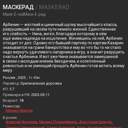
МАСКЕРАД
/ MASKERAD
Mask-E-radМаск-Е-рад
Арбенин — жёсткий и циничный шулер высочайшего класса,
разрушивший на своём пути немало жизней. Единственная
его слабость — Нина, ангел, благодаря которому в нём
ещё жива надежда на исцеление. Женившись на ней, Арбенин
отходит от дел. Однако его бывший партнёр по картам Казарин
оказывается на грани банкротства и ему во что бы то ни стало
надо вернуть удачливого напарника в игру, а значит разрушить
счастье Арбенина. И вот уже Нина оказывается замешанной
в связи с молодым князем Звездичем, и ослеплённый
ревностью и не умеющий прощать Арбенин готов мстить всему
миру.
Россия , 2023 ,
1ч 49м
Перевод:
Оригинальная дорожка
KП:
5.7
Премьера в РФ:
2023-05-11
Возраст:
18
Режиссер:
Михаил Шевчук
В ролях:
Алексей Фаддеев
Михаил Полицеймако
Анастасия Шевчук
Даниил Спиваковский
Павел Комаров
Анар
Валерия Шкирандо