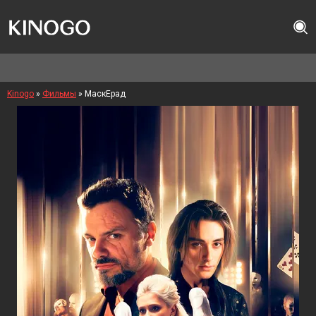
Kinogo
»
Фильмы
» МаскЕрад