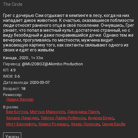
The Circle
Грег с дочерью Сэм отдыхают в кемпинге в лесу, когда на них
нападает дикое животное. К счастью, оказавшиеся поблизости
люди относят раненого отца в своё поселение. Очнувшись, Грег
узнаёт, что попал в местный культ, достаточно странный, но с
виду безобидный и даже понравившийся дочке. Однако тем же
вечером, прогуливаясь по местности, мужчина видит
ужасающую картину того, как сектанты связывают одного из
своих и едят его живьём.
Канада , 2020 ,
1ч 33м
Перевод:
@MUZOBOZ@Akimbo Production
KП:
4.9
IMDB:
3.6
Дата выхода:
2020-03-07
Возраст:
18
Режиссер:
Дэвид Фаулер
В ролях:
Бен Коттон
Мэттью Маккоулл
Джордана Ларги
Хилари Джардин
Тейлор Дайян Робинсон
Андреа Брукс
Мэтт Беллефло
Майкл Роджерс
Хезер Дорксен
Синди Басби
Ужасы