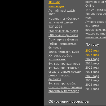
ресурса Total S
ТВ-Шоу
Online
коллекции
Топ 250 филь
Летний must-watch
Кинопоиска до
2025
года
Номинанты «Оскара»
Лучшие спагет
за лучший фильм
вестерны
ТОП 2024
500 лучших ф
250 лучших фильмов
ужасов по мн
500 лучших фильмов
пользователе
Популярные фильмы
Рейтинг ожидаемых
По году
фильмов
2026 года
100 великих фильмов
2025 года
XXI века: особые
2024 года
упоминания
2023 года
Фильмы про вампиров
2022 года
Фильмы про любовь и
страсть: список лучших
2021 года
романтических
2020 года
фильмов
2019 года
Фильмы про зомби:
2018 года
список лучших фильмов
2017 года
про живых мертвецов
Обновления сериалов