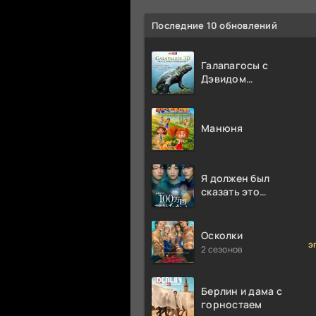
Последние 10 обновлений
Галапагосы с
Дэвидом
Аттенборо
Манюня
Я должен был
сказать это
миллион раз
Осколки
э
2 сезонов
Берлин и дама с
горностаем