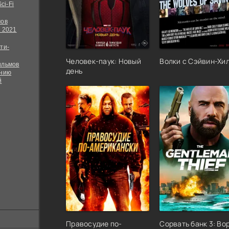
ci-Fi
мов
 2021
ти-
Человек-паук: Новый
Волки с Сэйвин-Хи
ильмов
день
ению
й
Правосудие по-
Сорвать банк 3: Во