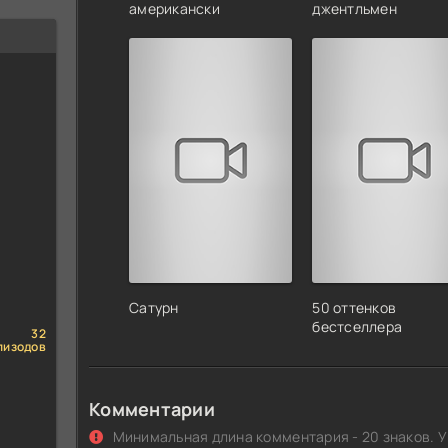
американски
джентльмен
Сатурн
50 оттенков
бестселлера
32
пизодов
Комментарии
Минимальная длина комментария - 20 знаков. У