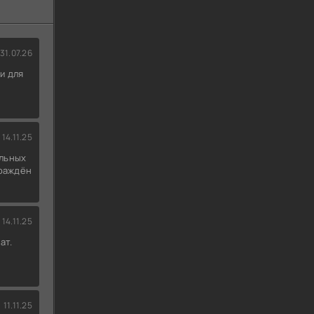
31.07.26
и для
14.11.25
льных
граждён
14.11.25
ат.
11.11.25