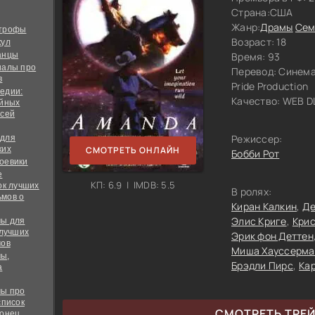
Страна:
США
Жанр:
Драмы
Сем
строфы
Возраст: 18
кул
анцы
Время: 93
иалы про
Перевод:
Синема
в
Pride Production
едии:
Качество:
WEB DL
ийных
всей
Режиссер:
 для
ких
СМОТРЕТЬ ОНЛАЙН
Бобби Рот
оевики
е
КП: 6.9 | IMDB: 5.5
ок лучших
В ролях:
мов о
Киран Калкин
Де
Элис Криге
Кри
ы для
 лучших
Эрик фон Деттен
мов
Миша Хауссерма
ы,
Брэдли Пирс
Ка
а
ы про
список
СМОТРЕТЬ ТРЕ
конец