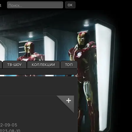
OK
я
ТВ-ШОУ
КОЛЛЕКЦИИ
ТОП
6
22-09-05
2023-08-10