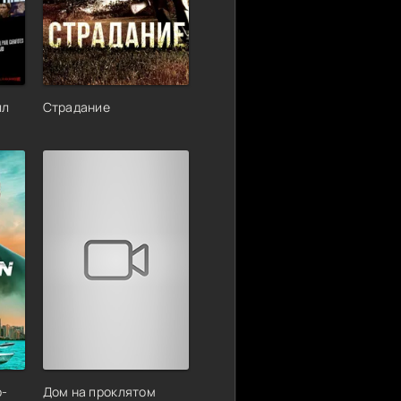
лл
Страдание
р-
Дом на проклятом