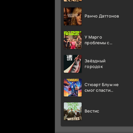
Ранчо Даттонов
У Марго
проблемы с
деньгами
Звёздный
городок
Стюарт Блум не
смог спасти
вселенную
Вестис