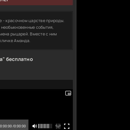
е - красочном царстве природы.
в необыкновенные события,
емена рыцарей. Вместе с ним
кличке Аманда.
а" бесплатно