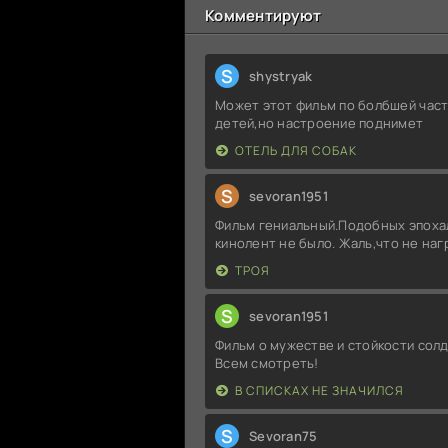
Комментируют
S
shystryak
Может этот фильм по болбшей част
детей,но настроение поднимет
ОТЕЛЬ ДЛЯ СОБАК
S
sevoran1951
Фильм гениальный.Подобных эпоха
кинолент не было. Жаль,что не на
ТРОЯ
S
sevoran1951
Фильм о мужестве и стойкости солд
Всем смотреть!
В СПИСКАХ НЕ ЗНАЧИЛСЯ
S
Sevoran75