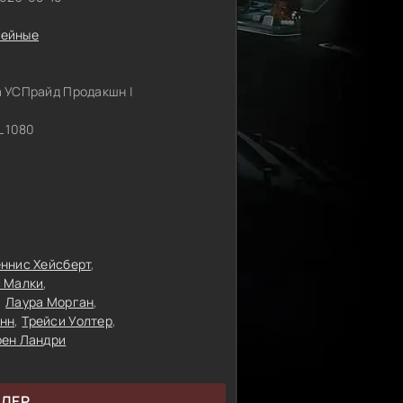
ейные
 УСПрайд Продакшн |
 1080
ннис Хейсберт
с Малки
Лаура Морган
нн
Трейси Уолтер
рен Ландри
ЙЛЕР