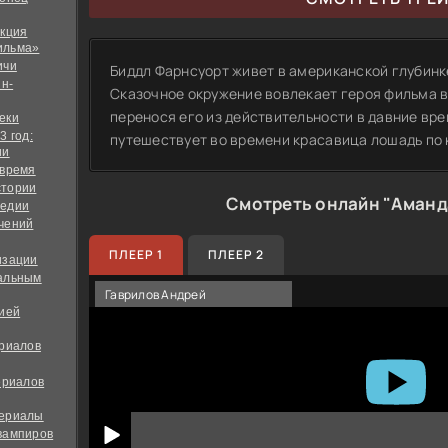
екция
ильма»
ичи
Биддл Фарнсуорт живет в американской глубинк
йн-
Сказочное окружение вовлекает героя фильма 
перенося его из действительности в давние вр
еки
3 год:
путешествует во времени красавица лошадь по 
ии
 время
стории
Смотреть онлайн "Аманд
медии
чений
ПЛЕЕР 1
ПЛЕЕР 2
изации
альным
Гаврилов Андрей
дией
ериалов
ериалов
сериалы
вампиров