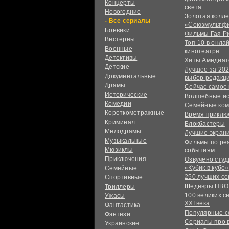
Концерты
света
Новогодние
Золотая колл
сериалы
«Союзмультф
Боевики
Фильмы Гая Р
Вестерны
Топ-10 в онла
Военные
кинотеатре
Детективы
Хиты Амедиат
Детские
Лучшее за 202
Документальные
выбор редакц
Драмы
Сейчас самое
Исторические
Волшебные и
Комедии
Семейные ко
Короткометражные
Время приклю
Криминал
Блокбастеры
Мелодрамы
Лучшие экран
Музыкальные
Фильмы по ре
Мюзиклы
событиям
Приключения
Озвучено сту
«Кубик в кубе»
Семейные
250 лучших с
Спортивные
Шедевры HBO
Триллеры
100 великих с
Ужасы
XXI века
Фантастика
Популярные 
Фэнтези
Сериалы про 
Украинcкие