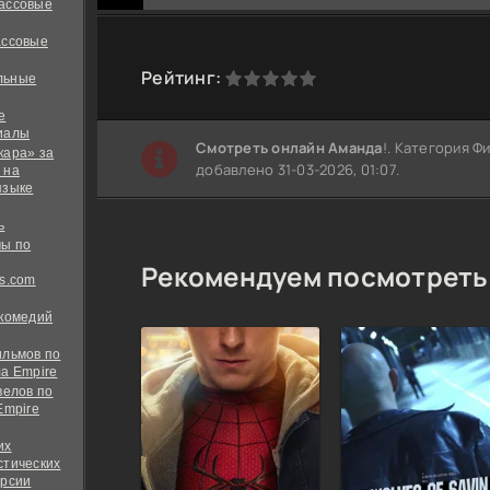
ассовые
ассовые
0
1
2
3
4
5
Рейтинг:
льные
е
иалы
Cмотреть онлайн Аманда
!. Категория Ф
кара» за
добавлено 31-03-2026, 01:07.
 на
языке
ь
ы по
Рекомендуем посмотреть
s.com
 комедий
ильмов по
а Empire
велов по
Empire
их
стических
ерсии