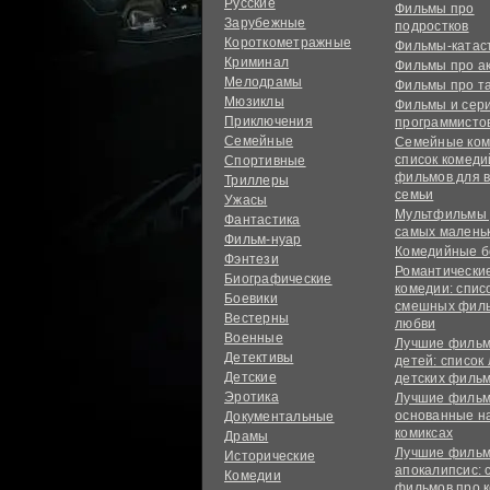
Русские
Фильмы про
Зарубежные
подростков
Короткометражные
Фильмы-ката
Криминал
Фильмы про а
Мелодрамы
Фильмы про т
Мюзиклы
Фильмы и сер
Приключения
программисто
Семейные
Семейные ком
список комед
Спортивные
фильмов для 
Триллеры
семьи
Ужасы
Мультфильмы
Фантастика
самых малень
Фильм-нуар
Комедийные б
Фэнтези
Романтически
Биографические
комедии: спис
Боевики
смешных филь
Вестерны
любви
Военные
Лучшие фильм
Детективы
детей: список
Детские
детских филь
Эротика
Лучшие фильм
основанные н
Документальные
комиксах
Драмы
Лучшие фильм
Исторические
апокалипсис: 
Комедии
фильмов про 