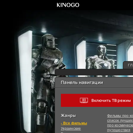
ГЛ
Панель навигации
Включить ТВ режим
Жанры
Фильмы про ко
список лучши
фильмы
про космическ
Украинcкие
путешествия