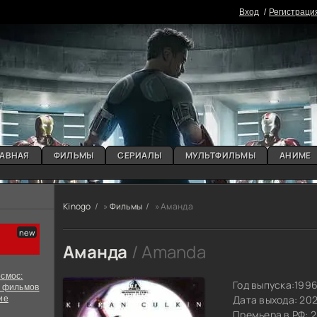
Вxoд
Регистраци
АВНАЯ
ФИЛЬМЫ
СЕРИАЛЫ
МУЛЬТФИЛЬМЫ
АНИМЕ
Kinogo
»
Фильмы
» Аманда
Аманда
/ Amanda
смос:
Год выпуска:
199
х фильмов
Дата выхода: 20
ие
Премьера в РФ: 