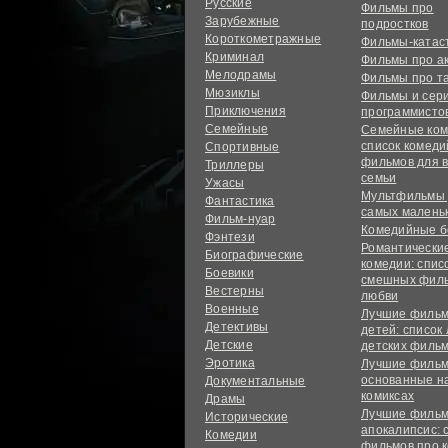
Русские
Фильмы про
Зарубежные
подростков
Короткометражные
Фильмы-ката
Криминал
Фильмы про а
Мелодрамы
Фильмы про т
Мюзиклы
Фильмы и сер
Приключения
программисто
Семейные
Семейные ком
список комед
Спортивные
фильмов для 
Триллеры
семьи
Ужасы
Мультфильмы
Фантастика
самых малень
Фильм-нуар
Комедийные б
Фэнтези
Романтически
Биографические
комедии: спис
Боевики
смешных филь
Вестерны
любви
Военные
Лучшие фильм
Детективы
детей: список
Детские
детских филь
Эротика
Лучшие фильм
основанные н
Документальные
комиксах
Драмы
Лучшие фильм
Исторические
апокалипсис: 
Комедии
фильмов про 