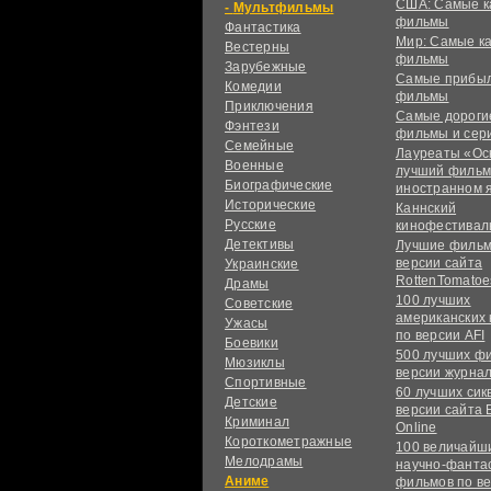
США: Самые к
Мультфильмы
фильмы
Фантастика
Мир: Самые к
Вестерны
фильмы
Зарубежные
Самые прибы
Комедии
фильмы
Приключения
Самые дороги
Фэнтези
фильмы и сер
Семейные
Лауреаты «Ос
Военные
лучший фильм
Биографические
иностранном 
Исторические
Каннский
Русские
кинофестивал
Детективы
Лучшие фильм
версии сайта
Украинские
RottenTomatoe
Драмы
100 лучших
Советские
американских
Ужасы
по версии AFI
Боевики
500 лучших ф
Мюзиклы
версии журнал
Спортивные
60 лучших сик
Детские
версии сайта 
Криминал
Online
Короткометражные
100 величайш
Мелодрамы
научно-фанта
Аниме
фильмов по в