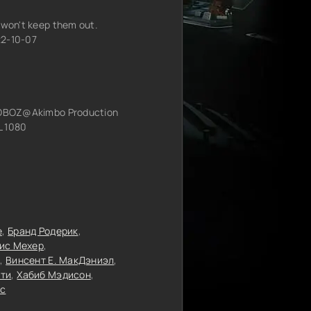
 won't keep them out.
22-10-07
OZ@Akimbo Production
 1080
е
Бранд Родерик
ис Мехер
Винсент Е. МакДэниэл
ти
Хабиб Мэдисон
яс