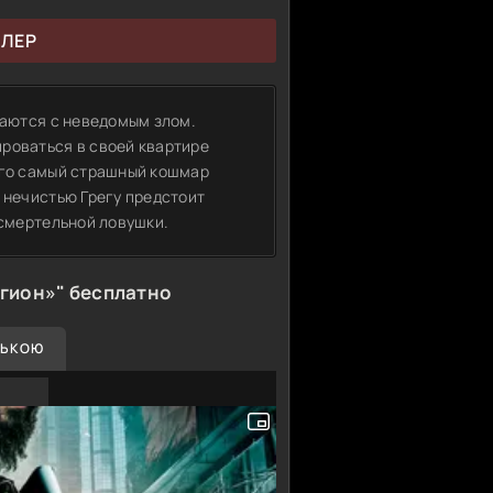
ЙЛЕР
ваются с неведомым злом.
роваться в своей квартире
его самый страшный кошмар
 нечистью Грегу предстоит
 смертельной ловушки.
гион»" бесплатно
СЬКОЮ