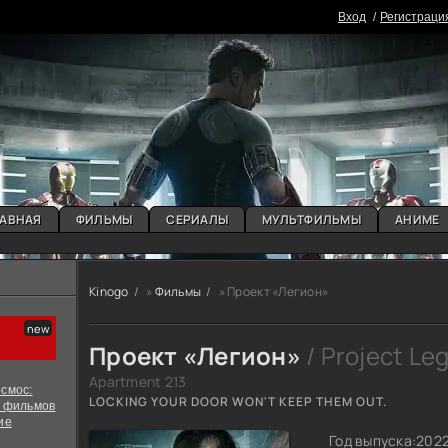
Вxoд
Регистраци
АВНАЯ
ФИЛЬМЫ
СЕРИАЛЫ
МУЛЬТФИЛЬМЫ
АНИМЕ
Kinogo
»
Фильмы
» Проект «Легион»
Проект «Легион»
/ Project Le
Apartment 213
смос:
LOCKING YOUR DOOR WON'T KEEP THEM OUT.
х фильмов
ие
Год выпуска:
202