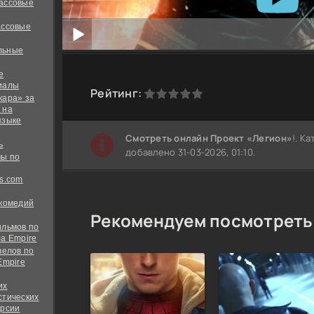
ассовые
ассовые
льные
е
иалы
0
1
2
3
4
5
Рейтинг:
кара» за
 на
языке
Cмотреть онлайн Проект «Легион»
!. К
ь
добавлено 31-03-2026, 01:10.
ы по
s.com
 комедий
Рекомендуем посмотреть
ильмов по
а Empire
велов по
Empire
их
стических
ерсии