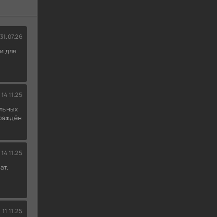
31.07.26
и для
14.11.25
льных
граждён
14.11.25
ат.
11.11.25