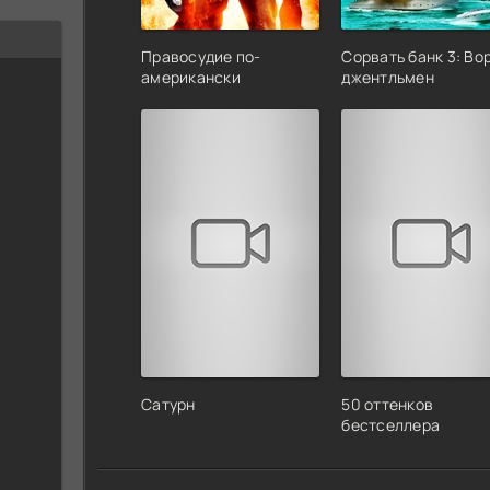
Правосудие по-
Сорвать банк 3: Во
американски
джентльмен
Сатурн
50 оттенков
бестселлера