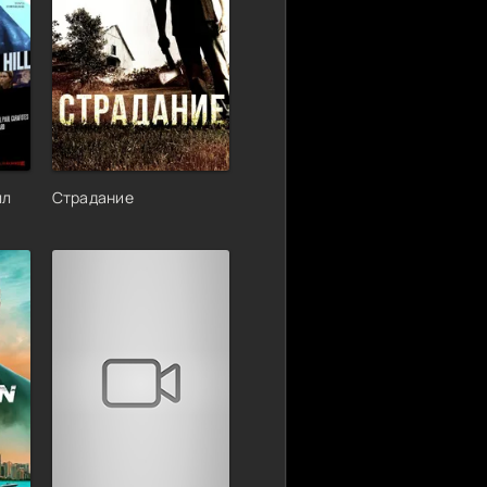
лл
Страдание