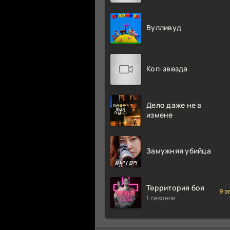
Вулливуд
Коп-звезда
Дело даже не в
измене
Замужняя убийца
Территория боя
9 э
1 сезонов