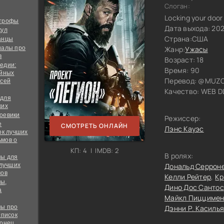
Слоган:
Locking your door
строфы
Дата выхода: 20
кул
Страна:
США
анцы
иалы про
Жанр:
Ужасы
в
Возраст: 18
едии:
Время: 90
ийных
Перевод:
@MUZOB
всей
Качество:
WEB DL
 для
ких
оевики
Режиссер:
е
СМОТРЕТЬ ОНЛАЙН
Лэнс Кауэс
ок лучших
мов о
КП: 4 | IMDB: 2
В ролях:
ы для
 лучших
Дональд Серрон
мов
Келли Рейтер
Кр
ы,
Дино Дос Сантос
а
Майкл Пиццимен
ы про
Дэнни Р. Касиль
список
конец