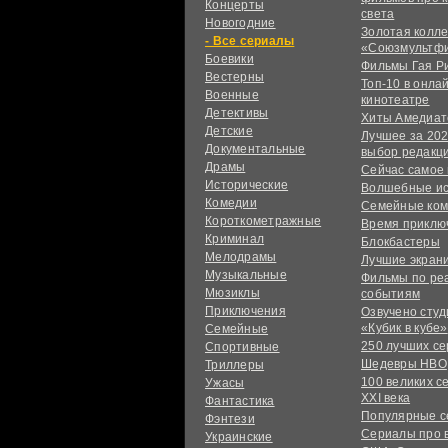
Концерты
света
Новогодние
Золотая колл
сериалы
«Союзмультф
Боевики
Фильмы Гая Р
Вестерны
Топ-10 в онла
Военные
кинотеатре
Детективы
Хиты Амедиат
Детские
Лучшее за 202
Документальные
выбор редакц
Драмы
Сейчас самое
Исторические
Волшебные и
Комедии
Семейные ко
Короткометражные
Время приклю
Криминал
Блокбастеры
Мелодрамы
Лучшие экран
Музыкальные
Фильмы по ре
Мюзиклы
событиям
Приключения
Озвучено сту
«Кубик в кубе»
Семейные
250 лучших с
Спортивные
Шедевры HBO
Триллеры
100 великих с
Ужасы
XXI века
Фантастика
Популярные 
Фэнтези
Сериалы про 
Украинcкие