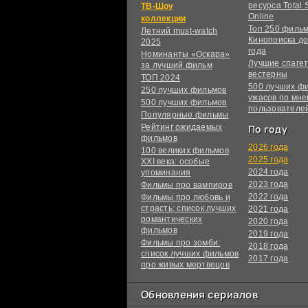
ресурса Total S
ТВ-Шоу
Online
коллекции
Топ 250 филь
Летний must-watch
Кинопоиска до
2025
года
Номинанты «Оскара»
Лучшие спагет
за лучший фильм
вестерны
ТОП 2024
500 лучших ф
250 лучших фильмов
ужасов по мн
500 лучших фильмов
пользователе
Популярные фильмы
Рейтинг ожидаемых
По году
фильмов
2026 года
100 великих фильмов
2025 года
XXI века: особые
2024 года
упоминания
2023 года
Фильмы про вампиров
2022 года
Фильмы про любовь и
страсть: список лучших
2021 года
романтических
2020 года
фильмов
2019 года
Фильмы про зомби:
2018 года
список лучших фильмов
2017 года
про живых мертвецов
Обновления сериалов