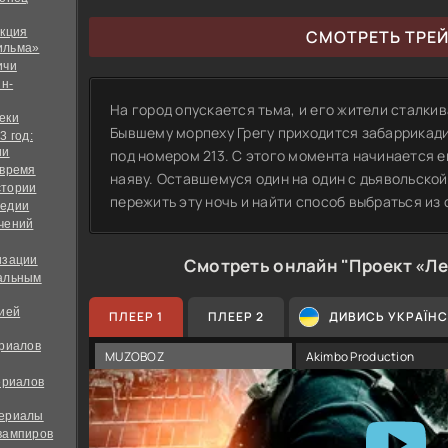
екция
СМОТРЕТЬ ТРЕ
ильма»
ичи
йн-
На город опускается тьма, и его жители сталки
еки
Бывшему морпеху Грегу приходится забаррикади
3 год:
ии
под номером 213. С этого момента начинается 
 время
наяву. Оставшемуся один на один с дьявольской
стории
пережить эту ночь и найти способ выбраться из
медии
чений
изации
Смотреть онлайн "Проект «Ле
альным
дией
ПЛЕЕР 1
ПЛЕЕР 2
ДИВИСЬ УКРАЇН
ериалов
MUZOBOZ
Akimbo Production
ериалов
сериалы
вампиров