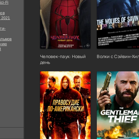
ci-Fi
мов
 2021
ти-
ильмов
ению
й
Человек-паук: Новый
Волки с Сэйвин-Хи
день