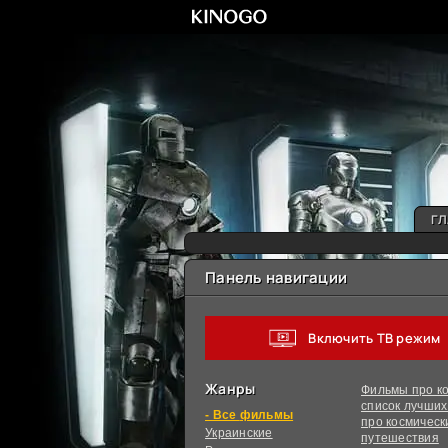
ГЛ
Панель навигации
Включить ТВ режим
Жанры
Фильмы про ко
список лучши
фильмы
про космическ
Украинcкие
путешествия