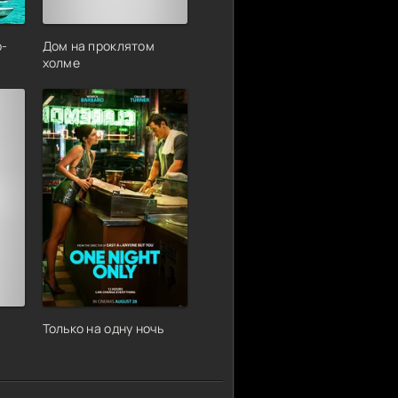
р-
Дом на проклятом
холме
Только на одну ночь