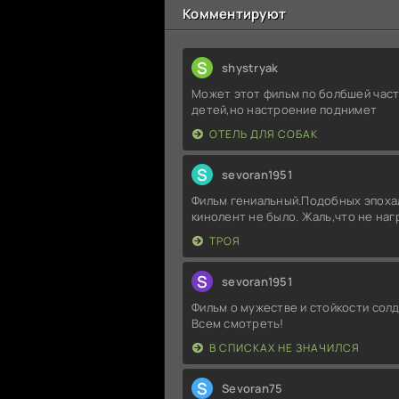
Комментируют
S
shystryak
Может этот фильм по болбшей част
детей,но настроение поднимет
ОТЕЛЬ ДЛЯ СОБАК
S
sevoran1951
Фильм гениальный.Подобных эпоха
кинолент не было. Жаль,что не на
ТРОЯ
S
sevoran1951
Фильм о мужестве и стойкости солд
Всем смотреть!
В СПИСКАХ НЕ ЗНАЧИЛСЯ
S
Sevoran75