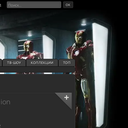
OK
я
ТВ-ШОУ
КОЛЛЕКЦИИ
ТОП
gion
2