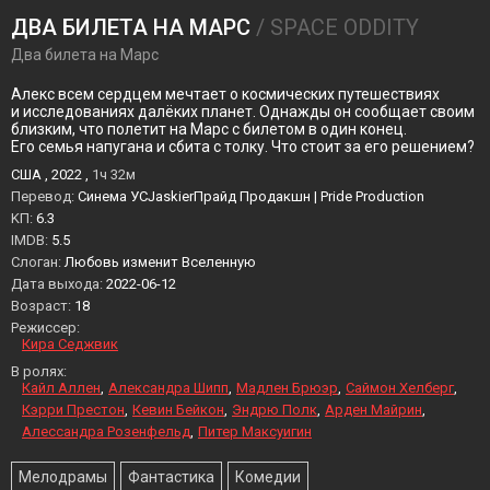
ДВА БИЛЕТА НА МАРС
/ SPACE ODDITY
Два билета на Марс
Алекс всем сердцем мечтает о космических путешествиях
и исследованиях далёких планет. Однажды он сообщает своим
близким, что полетит на Марс с билетом в один конец.
Его семья напугана и сбита с толку. Что стоит за его решением?
США , 2022 ,
1ч 32м
Перевод:
Синема УСJaskierПрайд Продакшн | Pride Production
KП:
6.3
IMDB:
5.5
Слоган:
Любовь изменит Вселенную
Дата выхода:
2022-06-12
Возраст:
18
Режиссер:
Кира Седжвик
В ролях:
Кайл Аллен
Александра Шипп
Мадлен Брюэр
Саймон Хелберг
Кэрри Престон
Кевин Бейкон
Эндрю Полк
Арден Майрин
Алессандра Розенфельд
Питер Максуигин
Мелодрамы
Фантастика
Комедии