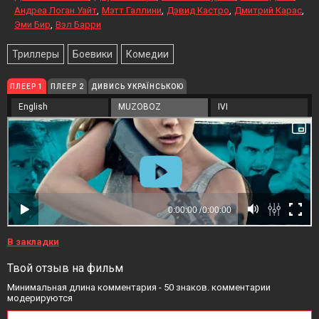
Андреа Логан Уайт
Мэтт Галлини
Дэвид Кастро
Дмитрий Карас
Эми Бир
Вэл Барри
Триллеры
Боевики
Комедии
ПЛЕЕР 1
ПЛЕЕР 2
ДИВИСЬ УКРАЇНСЬКОЮ
English
MUZOBOZ
IVI
В закладки
Твой отзыв на фильм
Минимальная длина комментария - 50 знаков. комментарии
модерируются