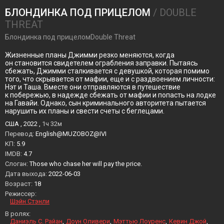
БЛОНДИНКА ПОД ПРИЦЕЛОМ
/ DOUBLE
THREAT
Блондинка под прицеломDouble Threat
Жизненные планы Джимми резко меняются, когда
он становится свидетелем ограбления заправки. Пытаясь
сбежать, Джимми сталкивается с девушкой, которая помимо
того, что скрывается от мафии, еще и с раздвоением личности:
Нэт и Таша. Вместе они отправляются в путешествие
к побережью, в надежде сбежать от мафии и попасть на лодке
на Гавайи. Однако, сын криминального авторитета пытается
нарушить их планы и свести счеты с беглецами.
США , 2022 ,
1ч 32м
Перевод:
English@MUZOBOZ@IVI
KП:
5.9
IMDB:
4.7
Слоган:
Those who chase her will pay the price.
Дата выхода:
2022-06-03
Возраст:
18
Режиссер:
Шэйн Стэнли
В ролях:
Даниэль С. Райан
Доун Оливери
Мэттью Лоуренс
Кевин Джой