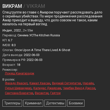
ВИКРАМ
/ VIKRAM
Спецгруппе во главе с Амаром поручают расследовать дело
о серийных убийствах. По мере продвижения расследования
Амар приходит к выводу, что дело совсем не такое, каким
казалось на первый взгляд.
Индия , 2022 ,
2ч 55м
Перевод:
Синема УСThe Kitchen Russia
KП:
6.7
IMDB:
8.3
Слоган:
Once Upon A Time There Lived A Ghost
Дата выхода:
2022-06-03
Премьера в РФ:
2022-06-03
Возраст:
18
Режиссер:
Локеш Канагарадж
В ролях:
Фахадх Фаасил
Камал Хаасан
Виджай Сетхупатхи
Нарайн
Сурья Шивакумар
Калидас Джаярам
Чимбан Винод Джозе
Сантхана Бхаратхи
Васантхи
Гаятри
Триллеры
Криминал
Детективы
Боевики