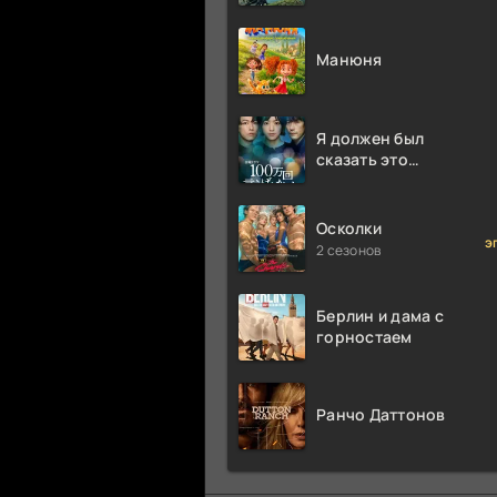
Аттенборо
Манюня
Я должен был
сказать это
миллион раз
Осколки
э
2 сезонов
Берлин и дама с
горностаем
Ранчо Даттонов