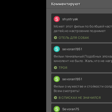
Комментируют
S
shystryak
Может этот фильм по болбшей част
детей,но настроение поднимет
ОТЕЛЬ ДЛЯ СОБАК
S
sevoran1951
Фильм гениальный.Подобных эпоха
кинолент не было. Жаль,что не на
ТРОЯ
S
sevoran1951
Фильм о мужестве и стойкости солд
Всем смотреть!
В СПИСКАХ НЕ ЗНАЧИЛСЯ
S
Sevoran75