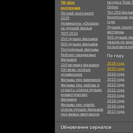
ресурса Total S
ТВ-Шоу
Online
коллекции
Топ 250 филь
Летний must-watch
Кинопоиска до
2025
года
Номинанты «Оскара»
Лучшие спагет
за лучший фильм
вестерны
ТОП 2024
500 лучших ф
250 лучших фильмов
ужасов по мн
500 лучших фильмов
пользователе
Популярные фильмы
Рейтинг ожидаемых
По году
фильмов
2026 года
100 великих фильмов
2025 года
XXI века: особые
2024 года
упоминания
2023 года
Фильмы про вампиров
2022 года
Фильмы про любовь и
страсть: список лучших
2021 года
романтических
2020 года
фильмов
2019 года
Фильмы про зомби:
2018 года
список лучших фильмов
2017 года
про живых мертвецов
Обновления сериалов