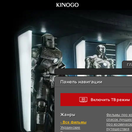
ГЛ
Панель навигации
Включить ТВ режим
Жанры
Фильмы про ко
список лучши
фильмы
про космическ
Украинcкие
путешествия