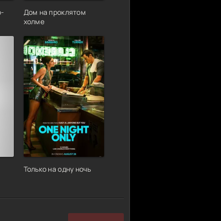
р-
Дом на проклятом
холме
Только на одну ночь