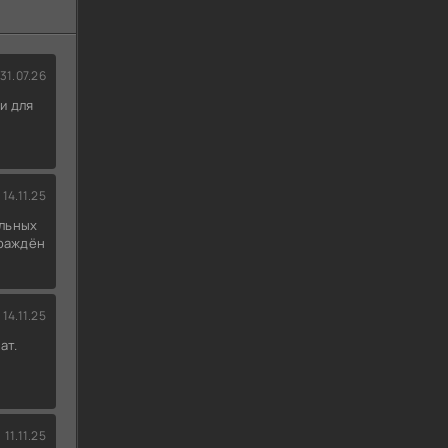
31.07.26
и для
14.11.25
льных
граждён
14.11.25
ат.
11.11.25