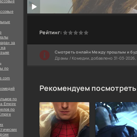
ассовые
ассовые
льные
0
1
2
3
4
5
Рейтинг:
е
иалы
кара» за
 на
Cмотреть онлайн Между прошлым и бу
языке
Драмы / Комедии, добавлено 31-03-2026, 
ь
ы по
s.com
Рекомендуем посмотреть
 комедий
ильмов по
а Empire
велов по
Empire
их
стических
ерсии