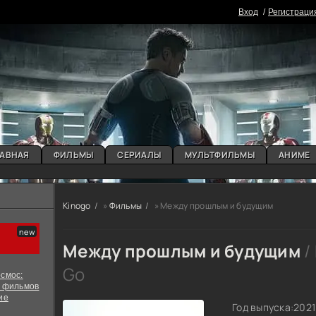
Вxoд
Регистраци
АВНАЯ
ФИЛЬМЫ
СЕРИАЛЫ
МУЛЬТФИЛЬМЫ
АНИМЕ
Kinogo
»
Фильмы
» Между прошлым и будущим
Между прошлым и будущим
/ 
Go
смос:
х фильмов
ие
Год выпуска:
2021