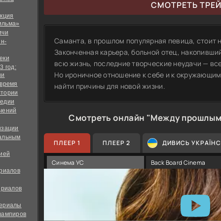
СМОТРЕТЬ ТРЕ
екция
ильма»
ичи
Саманта, в прошлом популярная певица, стоит 
йн-
Законченная карьера, больной отец, накопивший
еки
всю жизнь, последние творческие неудачи — все
3 год:
Но ироничное отношение к себе и к окружающи
ии
 время
найти причины для новой жизни.
стории
медии
чений
Смотреть онлайн "Между прошлым
изации
альным
ПЛЕЕР 1
ПЛЕЕР 2
ДИВИСЬ УКРАЇН
дией
Синема УС
Back Board Cinema
ериалов
ериалов
сериалы
вампиров