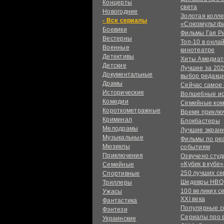
Концерты
света
Новогодние
Золотая колл
сериалы
«Союзмультф
Боевики
Фильмы Гая Р
Вестерны
Топ-10 в онла
Военные
кинотеатре
Детективы
Хиты Амедиат
Детские
Лучшее за 202
Документальные
выбор редакц
Драмы
Сейчас самое
Исторические
Волшебные и
Комедии
Семейные ко
Короткометражные
Время приклю
Криминал
Блокбастеры
Мелодрамы
Лучшие экран
Музыкальные
Фильмы по ре
Мюзиклы
событиям
Приключения
Озвучено сту
«Кубик в кубе»
Семейные
250 лучших с
Спортивные
Шедевры HBO
Триллеры
100 великих с
Ужасы
XXI века
Фантастика
Популярные 
Фэнтези
Сериалы про 
Украинcкие