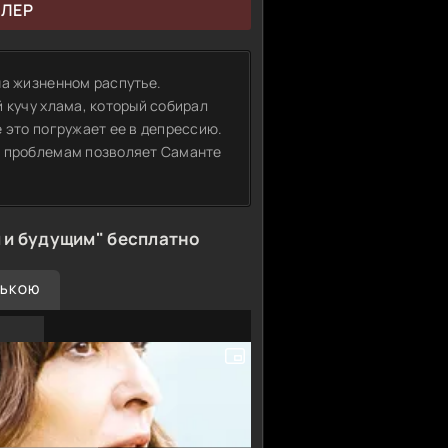
ЙЛЕР
на жизненном распутье.
 кучу хлама, который собирал
 это погружает ее в депрессию.
м проблемам позволяет Саманте
 и будущим" бесплатно
СЬКОЮ