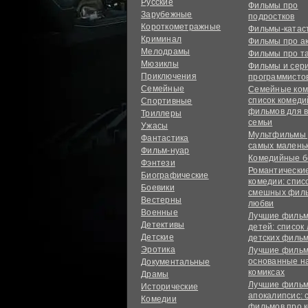
Русские
Фильмы про
Зарубежные
подростков
Короткометражные
Фильмы-ката
Криминал
Фильмы про а
Мелодрамы
Фильмы про т
Мюзиклы
Фильмы и сер
Приключения
программисто
Семейные
Семейные ком
список комед
Спортивные
фильмов для 
Триллеры
семьи
Ужасы
Мультфильмы
Фантастика
самых малень
Фильм-нуар
Комедийные б
Фэнтези
Романтически
Биографические
комедии: спис
Боевики
смешных филь
Вестерны
любви
Военные
Лучшие фильм
Детективы
детей: список
Детские
детских филь
Эротика
Лучшие фильм
основанные н
Документальные
комиксах
Драмы
Лучшие фильм
Исторические
апокалипсис: 
Комедии
фильмов про 