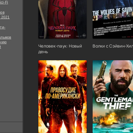
ci-Fi
мов
 2021
ти-
ильмов
ению
Человек-паук: Новый
Волки с Сэйвин-Хи
й
день