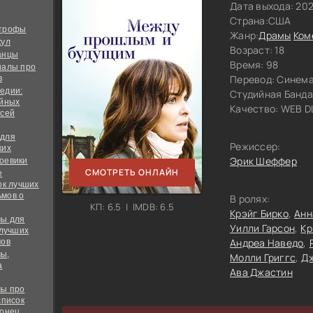
Дата выхода: 20
Страна:
США
строфы
Жанр:
Драмы
Ком
кул
Возраст: 18
анцы
Время: 98
иалы про
Перевод:
Синема
в
едии:
Студийная Банда
ийных
Качество:
WEB DL
всей
 для
Режиссер:
ких
Эрик Шеффер
оевики
СМОТРЕТЬ ОНЛАЙН
е
ок лучших
мов о
В ролях:
КП: 6.5 | IMDB: 6.5
Крэйг Бирко
Анн
ы для
Уилли Гарсон
Кр
 лучших
Андреа Наведо
мов
ы,
Молли Григгс
Дж
а
Ава Джастин
ы про
список
конец