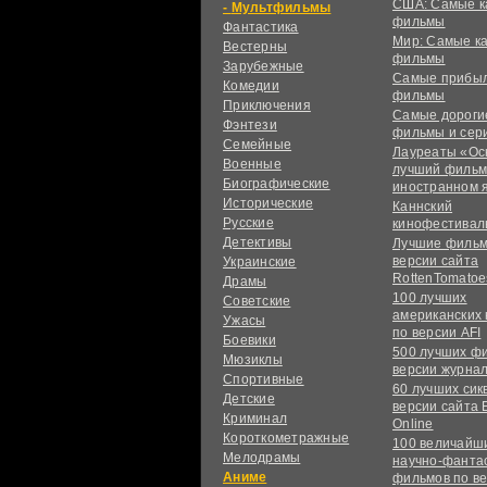
США: Самые к
Мультфильмы
фильмы
Фантастика
Мир: Самые к
Вестерны
фильмы
Зарубежные
Самые прибы
Комедии
фильмы
Приключения
Самые дороги
Фэнтези
фильмы и сер
Семейные
Лауреаты «Ос
Военные
лучший фильм
Биографические
иностранном 
Исторические
Каннский
Русские
кинофестивал
Детективы
Лучшие фильм
версии сайта
Украинские
RottenTomatoe
Драмы
100 лучших
Советские
американских
Ужасы
по версии AFI
Боевики
500 лучших ф
Мюзиклы
версии журнал
Спортивные
60 лучших сик
Детские
версии сайта 
Криминал
Online
Короткометражные
100 величайш
Мелодрамы
научно-фанта
Аниме
фильмов по в