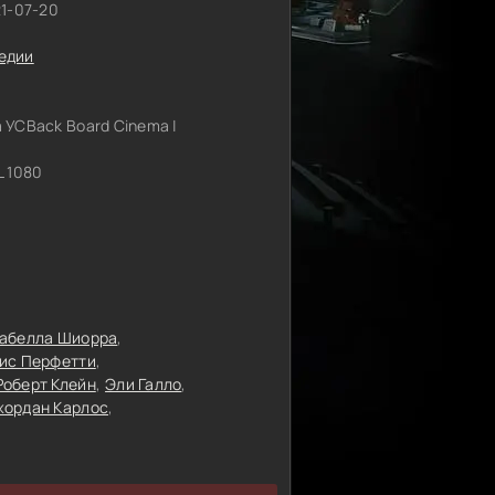
21-07-20
едии
 УСBack Board Cinema |
 1080
абелла Шиорра
ис Перфетти
Роберт Клейн
Эли Галло
ордан Карлос