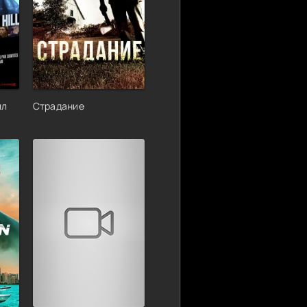
лл
Страдание