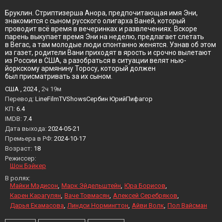
Бруклин. Стриптизерша Анора, предпочитающая имя Эни,
знакомится с сыном русского олигарха Ваней, который
проводит всё время в вечеринках и развлечениях. Вскоре
парень выкупает время Эни на неделю, предлагает слетать
в Вегас, а там молодые люди спонтанно женятся. Узнав об этом
из газет, родители Вани приходят в ярость и срочно вылетают
из России в США, а разобраться в ситуации велят нью-
йоркскому армянину Торосу, который должен
был присматривать за их сыном.
США , 2024 ,
2ч 19м
Перевод:
LineFilmTVShowsСербин ЮрийПифагор
KП:
6.4
IMDB:
7.4
Дата выхода:
2024-05-21
Премьера в РФ:
2024-10-17
Возраст:
18
Режиссер:
Шон Бэйкер
В ролях:
Майки Мэдисон
Марк Эйдельштейн
Юра Борисов
Карен Карагулян
Ваче Товмасян
Алексей Серебряков
Дарья Екамасова
Линдси Нормингтон
Айви Волк
Пол Вайсман