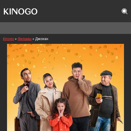
Kinogo
»
Фильмы
» Джохан