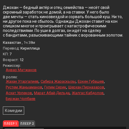
Джохан — бедный актёр и отец семейства — несёт свой
скромный заработок не домой, а на ставки. У него было
две мечты — стать кинозвездой и сорвать большой куш. Ни то,
ни другое пока не сбылось. Однажды Джохан ставит на кон
слишком многое и проигрывает с катастрофическими
последствиями. По уши в долгах, он идёт на сделку
с бандитами, разыскивающими тайник с ворованным золотом.
Казахстан ,
1ч 38м
Перевод:
Кириллица
KП:
7
Возраст:
12
Режиссер:
Анвар Матжанов
В ролях:
Жахан Утаргалиев
Сабира Жараскызы
Еркен Губашев
Рустем Жаныаманов
Гулим Серик
Шерхан Пирназаров
Асхат Урпеков
Марат Абай-Дильда
Жалгас Кабдолов
Биржан Чопбаев
Комедии
ПЛЕЕР 1
ПЛЕЕР 2