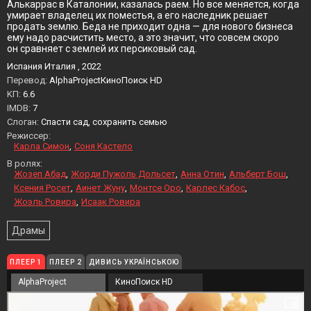
Алькаррас в Каталонии, казалась раем. Но все меняется, когда
умирает владелец их поместья, а его наследник решает
продать землю. Беда не приходит одна — для нового бизнеса
ему надо расчистить место, а это значит, что совсем скоро
он сравняет с землей их персиковый сад.
Испания Италия , 2022
Перевод:
AlphaProjectКиноПоиск HD
KП:
6.6
IMDB:
7
Слоган:
Спасти сад, сохранить семью
Режиссер:
Карла Симон
Соня Кастело
В ролях:
Жозеп Абад
Жорди Пужоль Дольсет
Анна Отин
Альберт Бош
Ксения Росет
Аинет Жуну
Монтсе Оро
Карлес Кабос
Жоэль Ровира
Исаак Ровира
Драмы
ПЛЕЕР 1
ПЛЕЕР 2
ДИВИСЬ УКРАЇНСЬКОЮ
AlphaProject
КиноПоиск HD