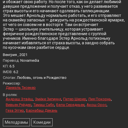
и обожает свою работу. Но после того, как он делает любимой
девушке предложение и получает отказ, у него развивается
страх высоты и его начинают одолевать галлюцинации.
Это мешает Арнольду нормально работать, и его отправляют
на скамейку запасных — дежурить на рождественской ярмарке,
от чего он совсем не в восторге. Там он встречает
Эстер — школьную учительницу, которая устраивает
фееричное рождественское представление с группой
учеников. Именно благодаря Эстер Арнольд потихоньку
начинает избавляться от страха высоты, а заодно собрать
по кусочкам свое разбитое сердце.
Венгрия , 2021
Перевод:
Novamedia
KП:
6.5
IMDB:
6.2
Слоган:
Любовь, огонь и Рождество
Режиссер:
Даниэль Тисекер
В ролях:
Андраш Этвёш
Эмёке Зигмунд
Петер Шерер
Лия Покорнь
Вивьен Руйдер
Тамаш Сабо
Бела Середньеи
Акош Орос
Геза Эггер
Барнабаш Декань
Мелодрамы
Комедии