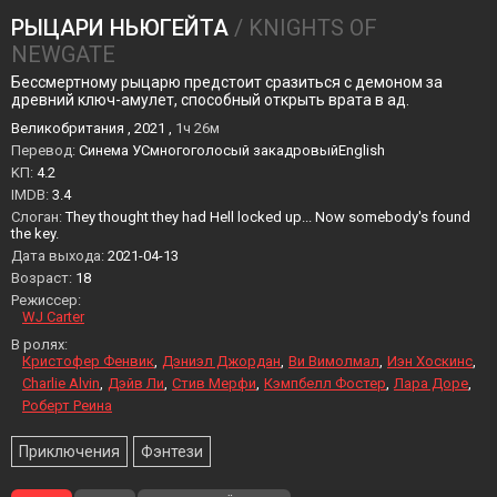
РЫЦАРИ НЬЮГЕЙТА
/ KNIGHTS OF
NEWGATE
Бессмертному рыцарю предстоит сразиться с демоном за
древний ключ-амулет, способный открыть врата в ад.
Великобритания , 2021 ,
1ч 26м
Перевод:
Синема УСмногоголосый закадровыйEnglish
KП:
4.2
IMDB:
3.4
Слоган:
They thought they had Hell locked up... Now somebody's found
the key.
Дата выхода:
2021-04-13
Возраст:
18
Режиссер:
WJ Carter
В ролях:
Кристофер Фенвик
Дэниэл Джордан
Ви Вимолмал
Иэн Хоскинс
Charlie Alvin
Дэйв Ли
Стив Мерфи
Кэмпбелл Фостер
Лара Доре
Роберт Реина
Приключения
Фэнтези