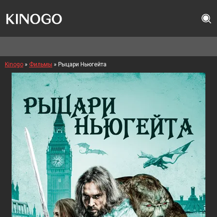
Kinogo
»
Фильмы
» Рыцари Ньюгейта