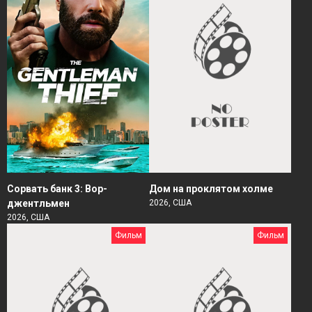
Сорвать банк 3: Вор-
Дом на проклятом холме
джентльмен
2026, США
2026, США
Фильм
Фильм