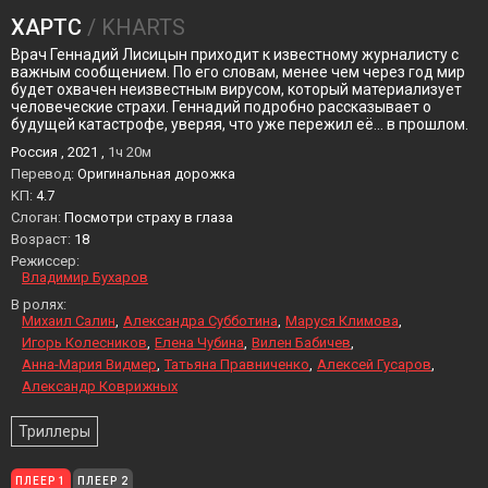
ХАРТС
/ KHARTS
Врач Геннадий Лисицын приходит к известному журналисту с
важным сообщением. По его словам, менее чем через год мир
будет охвачен неизвестным вирусом, который материализует
человеческие страхи. Геннадий подробно рассказывает о
будущей катастрофе, уверяя, что уже пережил её... в прошлом.
Россия , 2021 ,
1ч 20м
Перевод:
Оригинальная дорожка
KП:
4.7
Слоган:
Посмотри страху в глаза
Возраст:
18
Режиссер:
Владимир Бухаров
В ролях:
Михаил Салин
Александра Субботина
Маруся Климова
Игорь Колесников
Елена Чубина
Вилен Бабичев
Анна-Мария Видмер
Татьяна Правниченко
Алексей Гусаров
Александр Коврижных
Триллеры
ПЛЕЕР 1
ПЛЕЕР 2