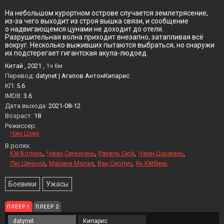
На небольшом курортном острове случается землетрясение,
из-за чего выходит из строя вышка связи, и сообщение
о надвигающемся цунами не доходит до отеля.
Разрушительная волна приходит внезапно, затапливая всё
вокруг. Несколько выживших пытаются выбраться, но снаружи
их подстерегает гигантская акула-людоед.
Китай , 2021 ,
1ч 6м
Перевод:
datynet | Агапов АнтонКипарис
KП:
5.6
IMDB:
3.6
Дата выхода:
2021-08-12
Возраст:
18
Режиссер:
Чжу Цзян
В ролях:
Юй Болинь
Чжан Синьюань
Ракель Сюй
Чжан Цзывэнь
Лю Цяньюй
Марина Малая
Ван Сяолун
Ян Юйбинь
Боевики
Ужасы
ПЛЕЕР 1
ПЛЕЕР 2
datynet
Кипарис