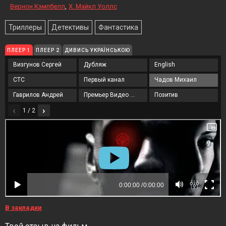
Вернон Кэмпбелл
Х. Майкл Уоллс
Триллеры
Детективы
Фантастика
ПЛЕЕР 1
ПЛЕЕР 2
ДИВИСЬ УКРАЇНСЬКОЮ
Визгунов Сергей
Дубляж
English
СТС
Первый канал
Чадов Михаил
Гаврилов Андрей
Премьер Видео Фильм
Позитив
‹
›
1 / 2
В закладки