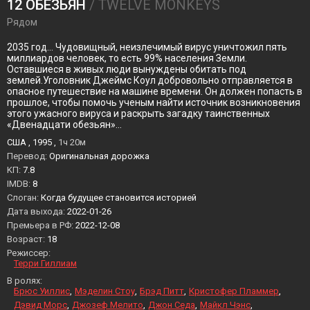
12 ОБЕЗЬЯН
/ TWELVE MONKEYS
Рядом
2035 год... Чудовищный, неизлечимый вирус уничтожил пять
миллиардов человек, то есть 99% населения Земли.
Оставшиеся в живых люди вынуждены обитать под
землей.Уголовник Джеймс Коул добровольно отправляется в
опасное путешествие на машине времени. Он должен попасть в
прошлое, чтобы помочь ученым найти источник возникновения
этого ужасного вируса и раскрыть загадку таинственных
«Двенадцати обезьян»...
США , 1995 ,
1ч 20м
Перевод:
Оригинальная дорожка
KП:
7.8
IMDB:
8
Слоган:
Когда будущее становится историей
Дата выхода:
2022-01-26
Премьера в РФ:
2022-12-08
Возраст:
18
Режиссер:
Терри Гиллиам
В ролях:
Брюс Уиллис
Мэделин Стоу
Брэд Питт
Кристофер Пламмер
Дэвид Морс
Джозеф Мелито
Джон Седа
Майкл Чэнс