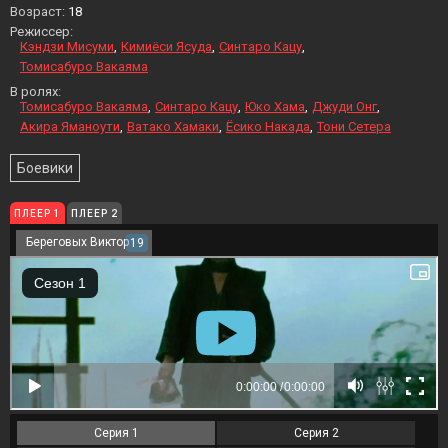
Возраст:
18
Режиссер:
Кэндзи Мисуми
Кимиёси Ясуда
Синтаро Кацу
Томисабуро Вакаяма
В ролях:
Томисабуро Вакаяма
Синтаро Кацу
Юко Хама
Джуди Онг
Акира Яманоути
Ватако Хамаки
Ёсико Накада
Тони Сетера
Боевики
ПЛЕЕР 1
ПЛЕЕР 2
Береговых Виктор
19
Серия 1
Серия 2