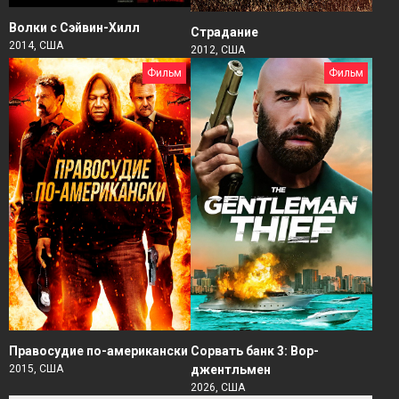
Волки с Сэйвин-Хилл
Страдание
2014, США
2012, США
Фильм
Фильм
Правосудие по-американски
Сорвать банк 3: Вор-
2015, США
джентльмен
2026, США