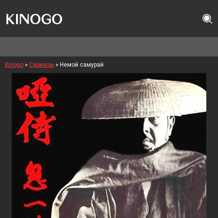
Kinogo
»
Сериалы
» Немой самурай