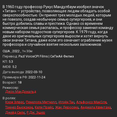
В 1960 году профессор Рукус Мандулбаум изобрел значок
«Титан» — устройство, позволяющее людям обладать особой
сверхспособностью. Он принял трех молодых людей, которым
не повезло, создав необычную семью супергероев, и они
быстро добились славы и престижа. Однако со временем
коммерческая семья распалась, и профессор заменил команду
новым набором подростков-супергероев. К 1979 году, когда
двое из оригинальных супергероев выросли и хотят вернуть
свои значки Титана, даже если это означает ограбление музея
профессора и случайное взятие нескольких заложников.
США , 2022 ,
1ч 30м
Перевод:
Pazl VoiceCPI Films | СиПиАй Филмз
KП:
5.3
IMDB:
5.2
Дата выхода:
2022-03-10
Премьера в РФ:
2022-11-24
Возраст:
18
Режиссер:
Джон МакДональд
В ролях:
Кэри Элвес
Пенелопа Митчелл
Илэйн Тан
Альфонсо МакОли
Тэннер Бьюкэнэн
Кели Прайс
Жак Деросена
Анджела Квинтана
Джейд Сили
Р.Дж. Эшер