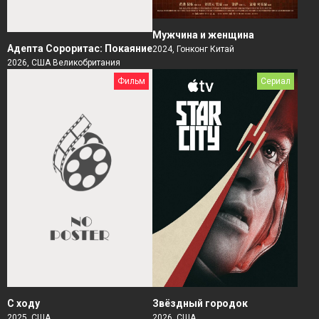
Мужчина и женщина
Адепта Сороритас: Покаяние
2024, Гонконг Китай
2026, США Великобритания
Фильм
Сериал
Звёздный городок
С ходу
2026, США
2025, США