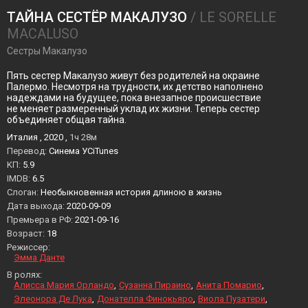
ТАЙНА СЕСТЁР МАКАЛУЗО
/ LE SORELLE
MACALUSO
Сестры Макалузо
Пять сестер Макалузо живут без родителей на окраине
Палермо. Несмотря на трудности, их детство наполнено
надеждами на будущее, пока внезапное происшествие
не меняет размеренный уклад их жизни. Теперь сестер
объединяет общая тайна.
Италия , 2020 ,
1ч 28м
Перевод:
Синема УСiTunes
KП:
5.9
IMDB:
6.5
Слоган:
Необыкновенная история длиною в жизнь
Дата выхода:
2020-09-09
Премьера в РФ:
2021-09-16
Возраст:
18
Режиссер:
Эмма Данте
В ролях:
Алисса Мария Орландо
Сузанна Пираино
Анита Помарио
Элеонора Де Лука
Донателла Финокьяро
Виола Пузатери