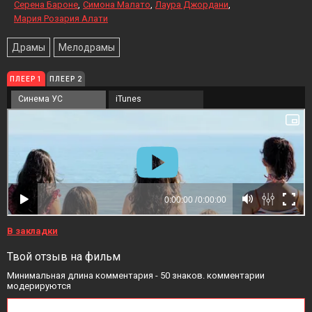
Серена Бароне
Симона Малато
Лаура Джордани
Мария Розария Алати
Драмы
Мелодрамы
ПЛЕЕР 1
ПЛЕЕР 2
Синема УС
iTunes
В закладки
Твой отзыв на фильм
Минимальная длина комментария - 50 знаков. комментарии
модерируются