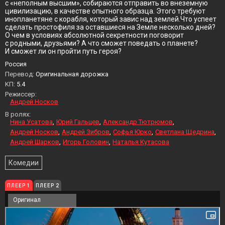
с «неполным высшим», собираются отправить во внеземную
цивилизацию, в качестве опытного образца. Этого требуют
инопланетяне с корабля, который завис над землей.Что успеет
сделать простофиля за оставшиеся на Земле несколько дней?
О чем в условиях абсолютной секретности поговорит
с родными, друзьями? А что сможет поведать о планете?
И сможет ли он пройти путь героя?
Россия
Перевод:
Оригинальная дорожка
KП:
5.4
Режиссер:
Андрей Носков
В ролях:
Нина Усатова
Юрий Гальцев
Александр Тютрюмов
Андрей Носков
Андрей Зибров
Софья Юрко
Светлана Щедрина
Андрей Шарков
Игорь Головин
Наталья Кутасова
Комедии
ПЛЕЕР 1
ПЛЕЕР 2
Оригинал