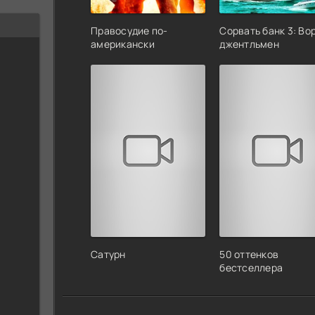
Правосудие по-
Сорвать банк 3: Во
американски
джентльмен
Сатурн
50 оттенков
бестселлера