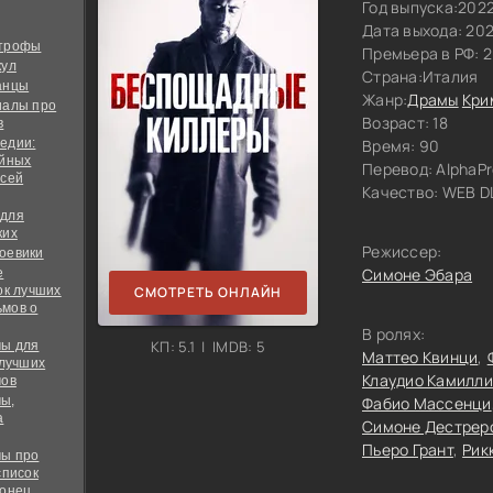
Год выпуска:
202
Дата выхода: 20
строфы
Премьера в РФ: 
кул
Страна:
Италия
анцы
Жанр:
Драмы
Кри
иалы про
Возраст: 18
в
едии:
Время: 90
ийных
Перевод:
AlphaPr
всей
Качество:
WEB DL
 для
ких
Режиссер:
оевики
Симоне Эбара
е
ок лучших
СМОТРЕТЬ ОНЛАЙН
мов о
В ролях:
КП: 5.1 | IMDB: 5
ы для
Маттео Квинци
 лучших
Клаудио Камилли
мов
ы,
Фабио Массенци
а
Симоне Дестрер
Пьеро Грант
Рик
ы про
список
конец