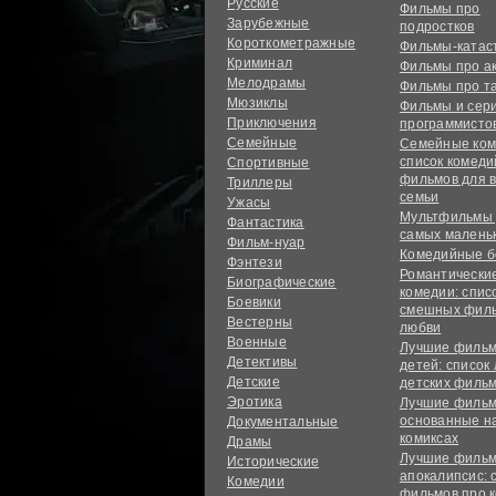
Русские
Фильмы про
Зарубежные
подростков
Короткометражные
Фильмы-ката
Криминал
Фильмы про а
Мелодрамы
Фильмы про т
Мюзиклы
Фильмы и сер
Приключения
программисто
Семейные
Семейные ком
список комед
Спортивные
фильмов для 
Триллеры
семьи
Ужасы
Мультфильмы
Фантастика
самых малень
Фильм-нуар
Комедийные б
Фэнтези
Романтически
Биографические
комедии: спис
Боевики
смешных филь
Вестерны
любви
Военные
Лучшие фильм
Детективы
детей: список
Детские
детских филь
Эротика
Лучшие фильм
основанные н
Документальные
комиксах
Драмы
Лучшие фильм
Исторические
апокалипсис: 
Комедии
фильмов про 