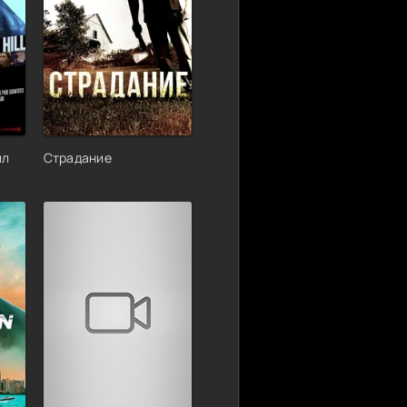
лл
Страдание