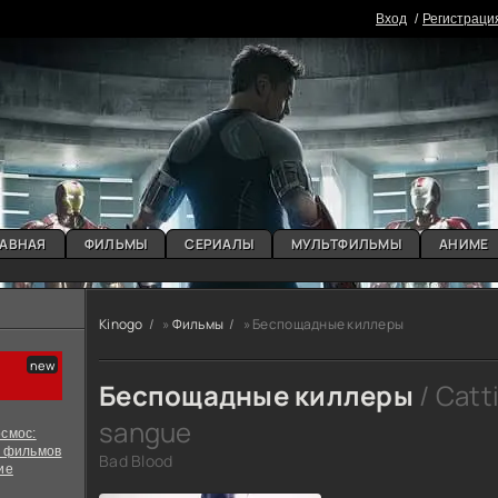
Вxoд
Регистраци
АВНАЯ
ФИЛЬМЫ
СЕРИАЛЫ
МУЛЬТФИЛЬМЫ
АНИМЕ
Kinogo
»
Фильмы
» Беспощадные киллеры
Беспощадные киллеры
/ Catt
sangue
смос:
х фильмов
Bad Blood
ие