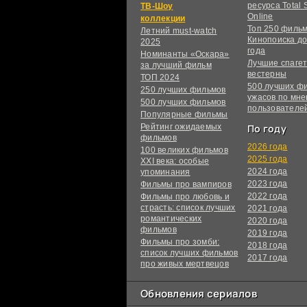
ресурса Total S
ТВ-Шоу
Online
коллекции
Топ 250 филь
Летний must-watch
Кинопоиска до
2025
года
Номинанты «Оскара»
Лучшие спагет
за лучший фильм
вестерны
ТОП 2024
500 лучших ф
250 лучших фильмов
ужасов по мн
500 лучших фильмов
пользователе
Популярные фильмы
Рейтинг ожидаемых
По году
фильмов
2026 года
100 великих фильмов
2025 года
XXI века: особые
2024 года
упоминания
2023 года
Фильмы про вампиров
2022 года
Фильмы про любовь и
страсть: список лучших
2021 года
романтических
2020 года
фильмов
2019 года
Фильмы про зомби:
2018 года
список лучших фильмов
2017 года
про живых мертвецов
Обновления сериалов