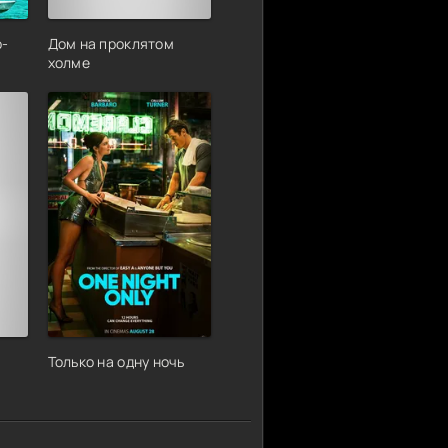
р-
Дом на проклятом
холме
Только на одну ночь