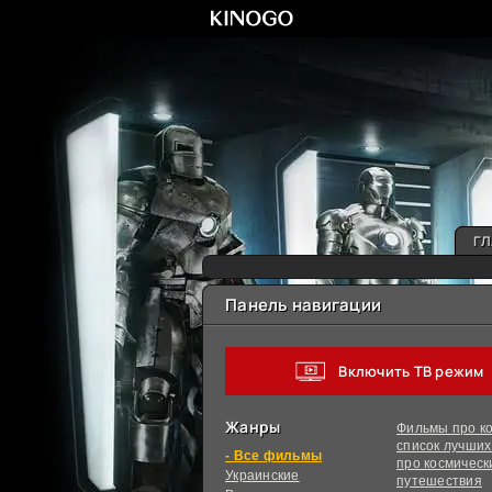
ГЛ
Панель навигации
Включить ТВ режим
Жанры
Фильмы про ко
список лучши
фильмы
про космическ
Украинcкие
путешествия