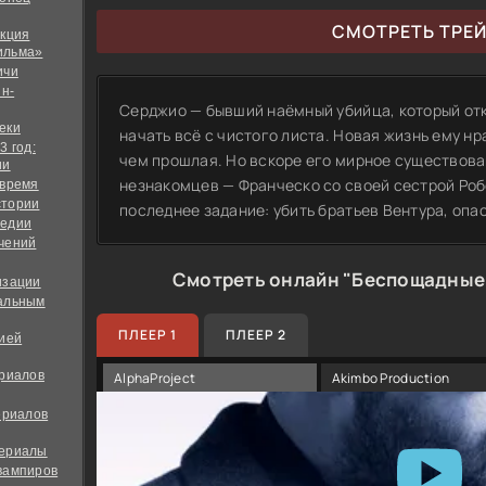
СМОТРЕТЬ ТРЕ
екция
ильма»
ичи
йн-
Серджио — бывший наёмный убийца, который отк
еки
начать всё с чистого листа. Новая жизнь ему н
3 год:
чем прошлая. Но вскоре его мирное существов
ии
незнакомцев — Франческо со своей сестрой Роб
 время
стории
последнее задание: убить братьев Вентура, опа
медии
чений
Смотреть онлайн "Беспощадные
изации
альным
ПЛЕЕР 1
ПЛЕЕР 2
дией
ериалов
AlphaProject
Akimbo Production
ериалов
сериалы
вампиров