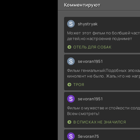
Комментируют
S
shystryak
Может этот фильм по болбшей част
детей,но настроение поднимет
ОТЕЛЬ ДЛЯ СОБАК
S
sevoran1951
Фильм гениальный.Подобных эпоха
кинолент не было. Жаль,что не на
ТРОЯ
S
sevoran1951
Фильм о мужестве и стойкости солд
Всем смотреть!
В СПИСКАХ НЕ ЗНАЧИЛСЯ
S
Sevoran75