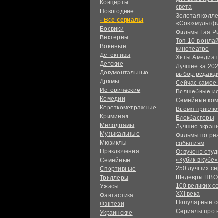
Концерты
света
Новогодние
Золотая колл
сериалы
«Союзмультф
Боевики
Фильмы Гая Р
Вестерны
Топ-10 в онла
Военные
кинотеатре
Детективы
Хиты Амедиат
Детские
Лучшее за 202
Документальные
выбор редакц
Драмы
Сейчас самое
Исторические
Волшебные и
Комедии
Семейные ко
Короткометражные
Время приклю
Криминал
Блокбастеры
Мелодрамы
Лучшие экран
Музыкальные
Фильмы по ре
Мюзиклы
событиям
Приключения
Озвучено сту
«Кубик в кубе»
Семейные
250 лучших с
Спортивные
Шедевры HBO
Триллеры
100 великих с
Ужасы
XXI века
Фантастика
Популярные 
Фэнтези
Сериалы про 
Украинcкие