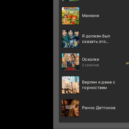
Аттенборо
Манюня
Я должен был
сказать это
миллион раз
Осколки
э
2 сезонов
Берлин и дама с
горностаем
Ранчо Даттонов