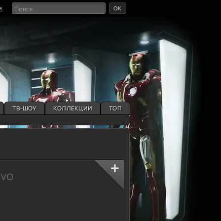
OK
я
ТВ-ШОУ
КОЛЛЕКЦИИ
ТОП
ivo