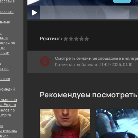
ассовые
ассовые
льные
е
0
1
2
3
4
5
Рейтинг:
иалы
кара» за
 на
языке
Cмотреть онлайн Беспощадные киллер
ь
Криминал, добавлено 31-03-2026, 01:10.
ы по
s.com
 комедий
Рекомендуем посмотреть
ильмов по
а Empire
велов по
Empire
их
стических
ерсии