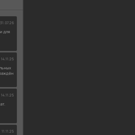
31.07.26
и для
14.11.25
льных
граждён
14.11.25
ат.
11.11.25