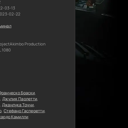
2
22-03-13
2023-02-22
минал
ojectAkimbo Production
 1080
Франческо Браски
Джулия Паолетти
Джанлука Точчи
о
Стефано Гасперетти
кардо Камилли