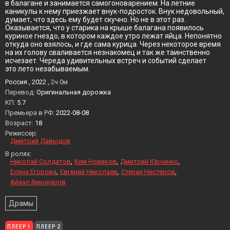
в балагане и занимается самогоноварением. На летние
каникулы к нему приезжает внук-подросток. Внук недовольный,
думает, что здесь ему будет скучно. Но не в этот раз.
Оказывается, что у старика на крыше балагана появилось
куриное гнездо, в котором каждое утро лежат яйца. Непонятно
откуда оно взялось, и где сама курица. Через некоторое время
на их голову сваливается незнакомец и так же таинственно
исчезает. Череда удивительных встреч и событий сделает
это лето незабываемым.
Россия , 2022 ,
2ч 0м
Перевод:
Оригинальная дорожка
KП:
5.7
Премьера в РФ:
2022-08-08
Возраст:
18
Режиссер:
Дмитрий Давыдов
В ролях:
Николай Солдатов
Ким Новиков
Дмитрий Юрченко
Елена Егорова
Евгений Николаев
Степан Нестеров
Айаал Винокуров
Драмы
ПЛЕЕР 1
ПЛЕЕР 2