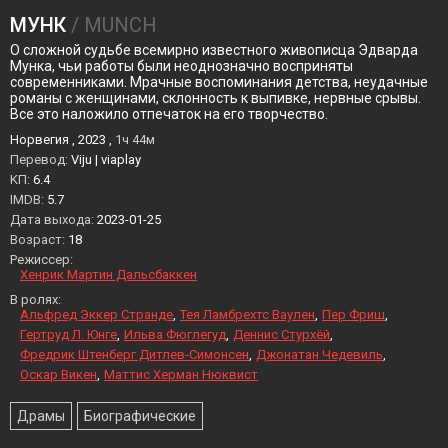
МУНК
/ MUNCH
О сложной судьбе всемирно известного живописца Эдварда
Мунка, чьи работы были неоднозначно восприняты
современниками. Мрачные воспоминания детства, неудачные
романы с женщинами, склонность к выпивке, нервные срывы.
Все это наложило отпечаток на его творчество.
Норвегия , 2023 ,
1ч 44м
Перевод:
Viju | viaplay
KП:
6.4
IMDB:
5.7
Дата выхода:
2023-01-25
Возраст:
18
Режиссер:
Хенрик Мартин Дальсбаккен
В ролях:
Альфред Эккер Странде
Тея Ламбрехтс Ваулен
Пер Фриш
Гертруд Л. Юнге
Ильва Фюглегуд
Деннис Стурхёй
Фредрик Штенберг Дитлев-Симонсен
Джонатан Чедевиль
Оскар Викен
Маттис Херман Нюквист
Драмы
Биографические