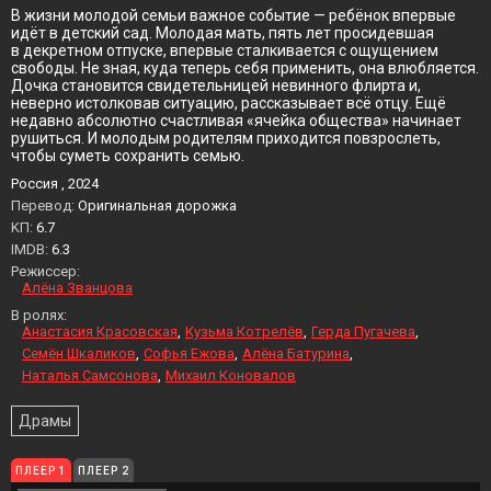
В жизни молодой семьи важное событие — ребёнок впервые
идёт в детский сад. Молодая мать, пять лет просидевшая
в декретном отпуске, впервые сталкивается с ощущением
свободы. Не зная, куда теперь себя применить, она влюбляется.
Дочка становится свидетельницей невинного флирта и,
неверно истолковав ситуацию, рассказывает всё отцу. Ещё
недавно абсолютно счастливая «ячейка общества» начинает
рушиться. И молодым родителям приходится повзрослеть,
чтобы суметь сохранить семью.
Россия , 2024
Перевод:
Оригинальная дорожка
KП:
6.7
IMDB:
6.3
Режиссер:
Алёна Званцова
В ролях:
Анастасия Красовская
Кузьма Котрелёв
Герда Пугачева
Семён Шкаликов
Софья Ежова
Алёна Батурина
Наталья Самсонова
Михаил Коновалов
Драмы
ПЛЕЕР 1
ПЛЕЕР 2