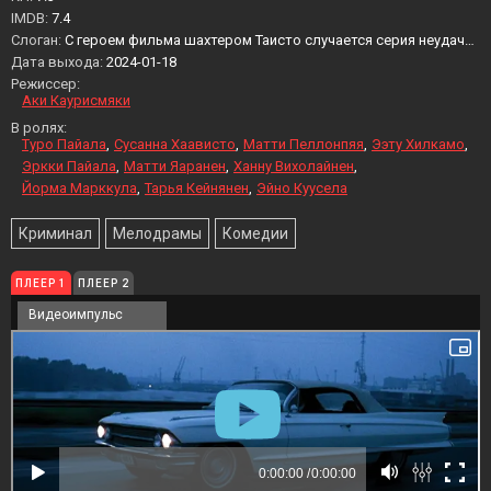
IMDB:
7.4
Слоган:
С героем фильма шахтером Таисто случается серия неудач…
Дата выхода:
2024-01-18
Режиссер:
Аки Каурисмяки
В ролях:
Туро Пайала
Сусанна Хаависто
Матти Пеллонпяя
Ээту Хилкамо
Эркки Пайала
Матти Яаранен
Ханну Вихолайнен
Йорма Марккула
Тарья Кейнянен
Эйно Куусела
Криминал
Мелодрамы
Комедии
ПЛЕЕР 1
ПЛЕЕР 2
Видеоимпульс