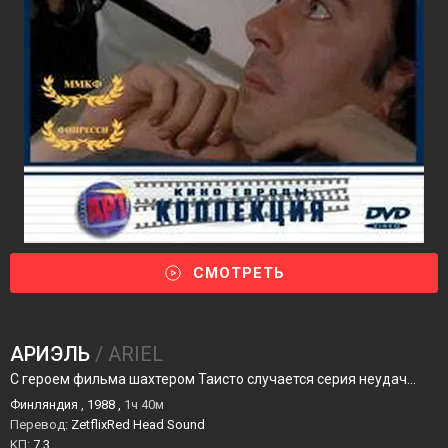
СМОТРЕТЬ
АРИЭЛЬ
/ ARIEL
С героем фильма шахтером Таисто случается серия неудач...
Финляндия , 1988 ,
1ч 40м
Перевод:
ZetflixRed Head Sound
KП:
7.3