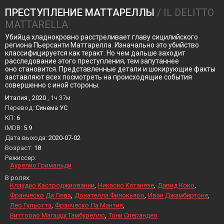
ПРЕСТУПЛЕНИЕ МАТТАРЕЛЛЫ
/ IL DELITTO
MATTARELLA
Убийца хладнокровно расстреливает главу сицилийского
региона Пьерсанти Маттарелла. Изначально это убийство
классифицируется как теракт. Но чем дальше заходит
расследование этого преступления, тем запутаннее
оно становится. Представленные детали и шокирующие факты
заставляют всех посмотреть на происходящие события
совершенно с иной стороны.
Италия , 2020 ,
1ч 37м
Перевод:
Синема УС
KП:
6
IMDB:
5.9
Дата выхода:
2020-07-02
Возраст:
18
Режиссер:
Аурелио Гримальди
В ролях:
Клаудио Кастроджиованни
Никасио Катанезе
Давид Коко
Франческо Ди Лева
Донателла Финокьяро
Иван Джамбиртоне
Лео Гульотта
Франческо Ла Мантия
Витторио Магаццу Тамбурелло
Тони Сперандео