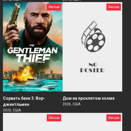
Фильм
Фильм
Сорвать банк 3: Вор-
Дом на проклятом холме
джентльмен
2026, США
2026, США
Фильм
Фильм