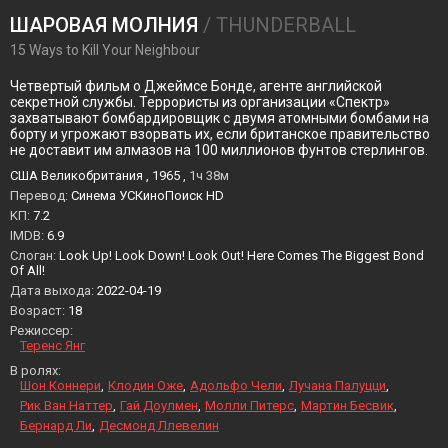
ШАРОВАЯ МОЛНИЯ
/ THUNDERBALL
15 Ways to Kill Your Neighbour
Четвертый фильм о Джеймсе Бонде, агенте английской
секретной службы. Террористы из организации «Спектр»
захватывают бомбардировщик с двумя атомными бомбами на
борту и угрожают взорвать их, если британское правительство
не доставит им алмазов на 100 миллионов фунтов стерлингов.
США Великобритания , 1965 ,
1ч 38м
Перевод:
Синема УСКиноПоиск HD
KП:
7.2
IMDB:
6.9
Слоган:
Look Up! Look Down! Look Out! Here Comes The Biggest Bond
Of All!
Дата выхода:
2022-04-19
Возраст:
18
Режиссер:
Теренс Янг
В ролях:
Шон Коннери
Клодин Оже
Адольфо Чели
Лучана Палуцци
Рик Ван Наттер
Гай Доулмен
Молли Питерс
Мартин Бесвик
Бернард Ли
Десмонд Ллевелин