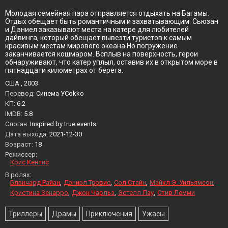
Молодая семейная пара отправляется отдыхать на Багамы.
Отдых обещает быть романтичным и захватывающим. Сьюзан
и Дэниел заказывают места на катере для любителей
дайвинга, который обещает вывезти туристов к самым
красивым местам мирового океана.Но погружение
заканчивается кошмаром. Всплыв на поверхность, герои
обнаруживают, что катер уплыл, оставив их в открытом море в
пятнадцати километрах от берега.
США , 2003
Перевод:
Синема УСokko
KП:
6.2
IMDB:
5.8
Слоган:
Inspired by true events
Дата выхода:
2021-12-30
Возраст:
18
Режиссер:
Крис Кентис
В ролях:
Блэнчард Райан
Дэниэл Трэвис
Сол Стайн
Майкл Э. Уильямсон
Кристина Зенарро
Джон Чарльз
Эстелл Лау
Стив Лемми
Триллеры
Драмы
Приключения
Ужасы