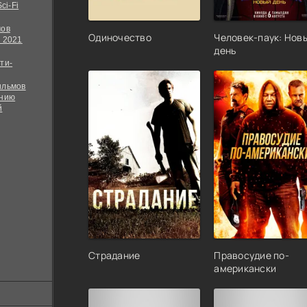
ci-Fi
мов
Одиночество
Человек-паук: Нов
 2021
день
ти-
ильмов
ению
й
Страдание
Правосудие по-
американски