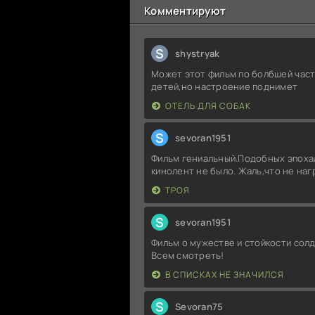
Комментируют
S
shystryak
Может этот фильм по болбшей част
детей,но настроение поднимет
ОТЕЛЬ ДЛЯ СОБАК
S
sevoran1951
Фильм гениальный.Подобных эпоха
кинолент не было. Жаль,что не на
ТРОЯ
S
sevoran1951
Фильм о мужестве и стойкости солд
Всем смотреть!
В СПИСКАХ НЕ ЗНАЧИЛСЯ
S
Sevoran75