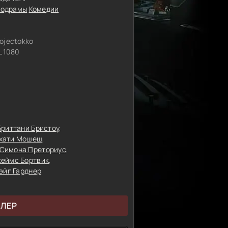
одрамы
Комедии
ojectokko
 1080
Бриттани Бристоу
хати Мошеш
Симона Преториус
еймс Бортвик
эйг Гарднер
ЙЛЕР