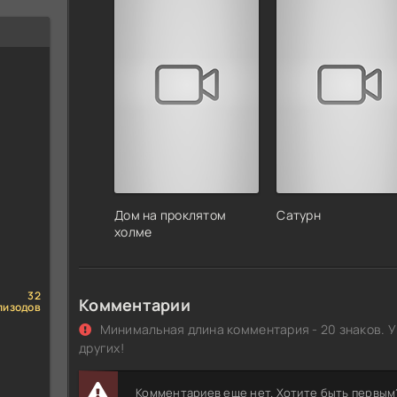
Дом на проклятом
Сатурн
холме
32
Комментарии
пизодов
Минимальная длина комментария - 20 знаков. У
других!
Комментариев еще нет. Хотите быть первым