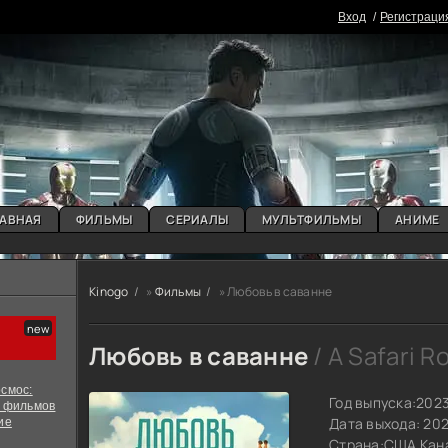
Вxoд
Регистраци
АВНАЯ
ФИЛЬМЫ
СЕРИАЛЫ
МУЛЬТФИЛЬМЫ
АНИМЕ
Kinogo
»
Фильмы
» Любовь в саванне
Любовь в саванне
/ A Safari 
смос:
Год выпуска:
202
х фильмов
Дата выхода: 20
ие
Страна:
США Кан