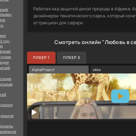
Работая над защитой дикой природы в Африке, б
екция
ильма»
дизайнером тематического парка, который хоче
ичи
аттракцион для сафари.
йн-
еки
Смотреть онлайн "Любовь в с
3 год:
ии
 время
стории
ПЛЕЕР 1
ПЛЕЕР 2
медии
чений
AlphaProject
okko
изации
альным
дией
ериалов
ериалов
сериалы
вампиров