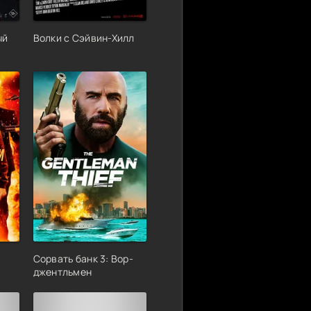
ый
Волки с Сэйвин-Хилл
Сорвать банк 3: Вор-
джентльмен