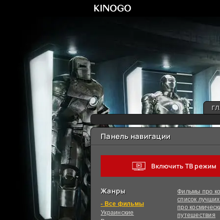
ГЛ
Панель навигации
Включить ТВ режим
Жанры
Фильмы про ко
список лучши
фильмы
про космическ
Украинcкие
путешествия