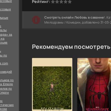
0
1
2
3
4
5
Рейтинг:
ассовые
ассовые
Cмотреть онлайн Любовь в саванне
!. К
льные
Мелодрамы / Комедии, добавлено 31-03-20
е
иалы
кара» за
 на
языке
Рекомендуем посмотреть
ь
ы по
s.com
 комедий
ильмов по
а Empire
велов по
Empire
их
стических
ерсии