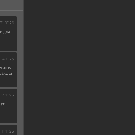
31.07.26
и для
14.11.25
льных
граждён
14.11.25
ат.
11.11.25