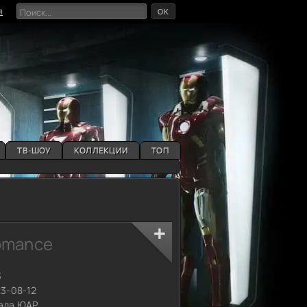
OK
я
ТВ-ШОУ
КОЛЛЕКЦИИ
ТОП
Romance
3
23-08-12
ада ЮАР