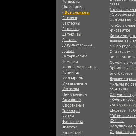
Концерты
света
Новогодние
Золотая колл
сериалы
«Союзмультф
Боевики
Фильмы Гая Р
Вестерны
Топ-10 в онла
Военные
кинотеатре
Детективы
Хиты Амедиат
Детские
Лучшее за 202
Документальные
выбор редакц
Драмы
Сейчас самое
Исторические
Волшебные и
Комедии
Семейные ко
Короткометражные
Время приклю
Криминал
Блокбастеры
Мелодрамы
Лучшие экран
Музыкальные
Фильмы по ре
Мюзиклы
событиям
Приключения
Озвучено сту
«Кубик в кубе»
Семейные
250 лучших с
Спортивные
Шедевры HBO
Триллеры
100 великих с
Ужасы
XXI века
Фантастика
Популярные 
Фэнтези
Сериалы про 
Украинcкие