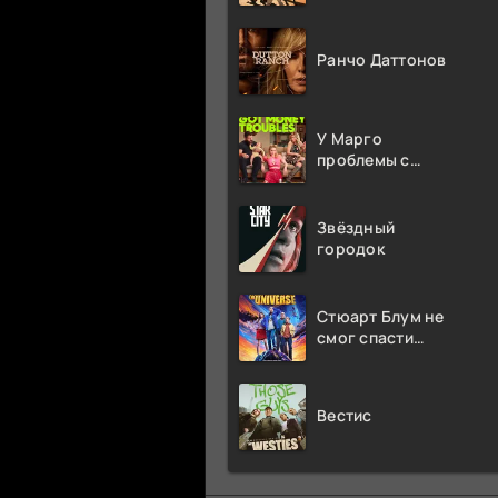
Ранчо Даттонов
У Марго
проблемы с
деньгами
Звёздный
городок
Стюарт Блум не
смог спасти
вселенную
Вестис