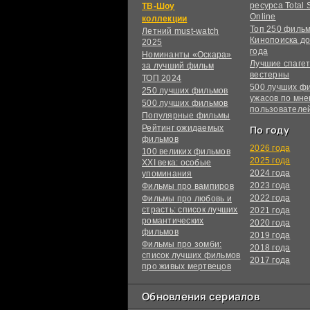
ресурса Total S
ТВ-Шоу
Online
коллекции
Топ 250 филь
Летний must-watch
Кинопоиска до
2025
года
Номинанты «Оскара»
Лучшие спагет
за лучший фильм
вестерны
ТОП 2024
500 лучших ф
250 лучших фильмов
ужасов по мн
500 лучших фильмов
пользователе
Популярные фильмы
Рейтинг ожидаемых
По году
фильмов
2026 года
100 великих фильмов
2025 года
XXI века: особые
2024 года
упоминания
2023 года
Фильмы про вампиров
2022 года
Фильмы про любовь и
страсть: список лучших
2021 года
романтических
2020 года
фильмов
2019 года
Фильмы про зомби:
2018 года
список лучших фильмов
2017 года
про живых мертвецов
Обновления сериалов