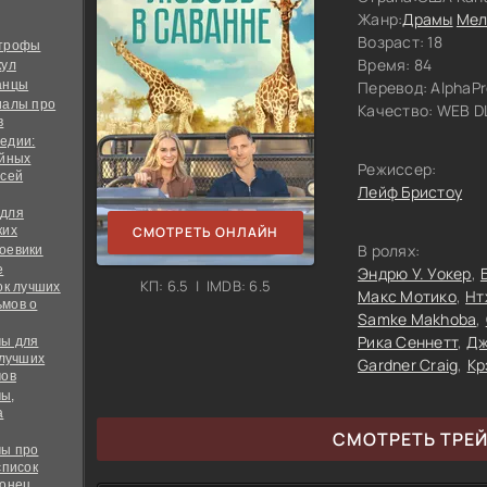
Жанр:
Драмы
Мел
Возраст: 18
строфы
Время: 84
кул
анцы
Перевод:
AlphaPr
иалы про
Качество:
WEB DL
в
едии:
ийных
Режиссер:
всей
Лейф Бристоу
 для
ких
СМОТРЕТЬ ОНЛАЙН
В ролях:
оевики
е
Эндрю У. Уокер
КП: 6.5 | IMDB: 6.5
ок лучших
Макс Мотико
Нт
мов о
Samke Makhoba
Рика Сеннетт
Дж
ы для
 лучших
Gardner Craig
Кр
мов
ы,
а
СМОТРЕТЬ ТРЕ
ы про
список
конец