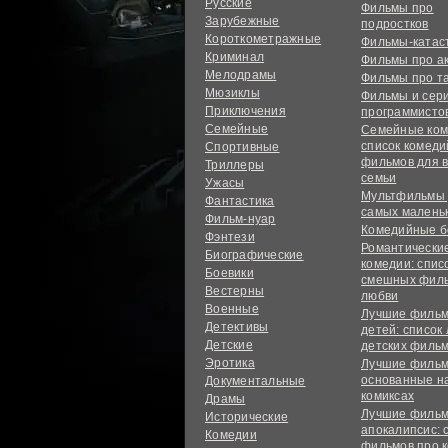
Русские
Фильмы про
Зарубежные
подростков
Короткометражные
Фильмы-ката
Криминал
Фильмы про а
Мелодрамы
Фильмы про т
Мюзиклы
Фильмы и сер
Приключения
программисто
Семейные
Семейные ком
список комед
Спортивные
фильмов для 
Триллеры
семьи
Ужасы
Мультфильмы
Фантастика
самых малень
Фильм-нуар
Комедийные б
Фэнтези
Романтически
Биографические
комедии: спис
Боевики
смешных филь
Вестерны
любви
Военные
Лучшие фильм
Детективы
детей: список
Детские
детских филь
Эротика
Лучшие фильм
основанные н
Документальные
комиксах
Драмы
Лучшие фильм
Исторические
апокалипсис: 
Комедии
фильмов про 