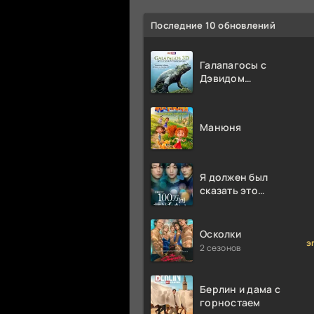
Последние 10 обновлений
Галапагосы с
Дэвидом
Аттенборо
Манюня
Я должен был
сказать это
миллион раз
Осколки
э
2 сезонов
Берлин и дама с
горностаем