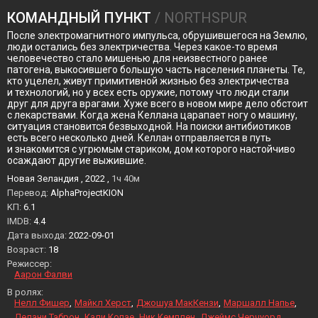
КОМАНДНЫЙ ПУНКТ
/ NORTHSPUR
После электромагнитного импульса, обрушившегося на Землю,
люди остались без электричества. Через какое-то время
человечество стало мишенью для неизвестного ранее
патогена, выкосившего большую часть населения планеты. Те,
кто уцелел, живут примитивной жизнью без электричества
и технологий, но у всех есть оружие, потому что люди стали
друг для друга врагами. Хуже всего в новом мире дело обстоит
с лекарствами. Когда жена Келлана царапает ногу о машину,
ситуация становится безвыходной. На поиски антибиотиков
есть всего несколько дней. Келлан отправляется в путь
и знакомится с угрюмым стариком, дом которого настойчиво
осаждают другие выжившие.
Новая Зеландия , 2022 ,
1ч 40м
Перевод:
AlphaProjectKION
KП:
6.1
IMDB:
4.4
Дата выхода:
2022-09-01
Возраст:
18
Режиссер:
Аарон Фалви
В ролях:
Нелл Фишер
Майкл Херст
Джошуа МакКензи
Маршалл Напье
Делани Таброн
Кали Копае
Ник Кемплен
Джеймс Черчуорд