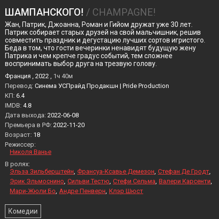
ШАМПАНСКОГО!
/ CHAMPAGNE!
Жан, Патрик, Джоанна, Роман и Гийом дружат уже 30 лет.
Патрик собирает старых друзей на свой мальчишник, решив
совместить праздник и дегустацию лучших сортов игристого.
Беда в том, что гости вечеринки ненавидят будущую жену
Патрика и чем крепче градус событий, тем сложнее
воспринимать выбор друга на трезвую голову.
Франция , 2022 ,
1ч 40м
Перевод:
Синема УСПрайд Продакшн | Pride Production
KП:
6.4
IMDB:
4.8
Дата выхода:
2022-06-08
Премьера в РФ:
2022-11-20
Возраст:
18
Режиссер:
Николя Ванье
В ролях:
Эльза Зильберштейн
Франсуа-Ксавье Демезон
Стефан Де Гродт
Эрик Эльмоснино
Сильви Тестю
Стефи Сельма
Валери Карсенти
Мари-Жюли Бо
Андре Пенверн
Клэр Шюст
Комедии